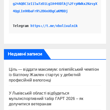
g2=AQBC3zIilw7zD1LgIA448Dlkj%2FrpNWkx2NzsyX
4QgLIn9HbaFrR%2B6nXBgCaKMBDj
Telegram 
https://t.me/vbolivalnik
Недавні записи
Ціль — віддати максимум: олімпійський чемпіон
із біатлону Жаклен стартує у дебютній
професійній велогонці
У Львівській області відбудеться
мультиспортивний табір ГАРТ 2026 – як
долучитися ветеранам