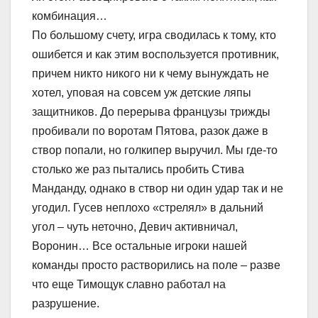
комбинация…
По большому счету, игра сводилась к тому, кто
ошибется и как этим воспользуется противник,
причем никто никого ни к чему вынуждать не
хотел, уповая на совсем уж детские ляпы
защитников. До перерыва французы трижды
пробивали по воротам Пятова, разок даже в
створ попали, но голкипер выручил. Мы где-то
столько же раз пытались пробить Стива
Манданду, однако в створ ни один удар так и не
угодил. Гусев неплохо «стрелял» в дальний
угол – чуть неточно, Девич активничал,
Воронин… Все остальные игроки нашей
команды просто растворились на поле – разве
что еще Тимощук славно работал на
разрушение.