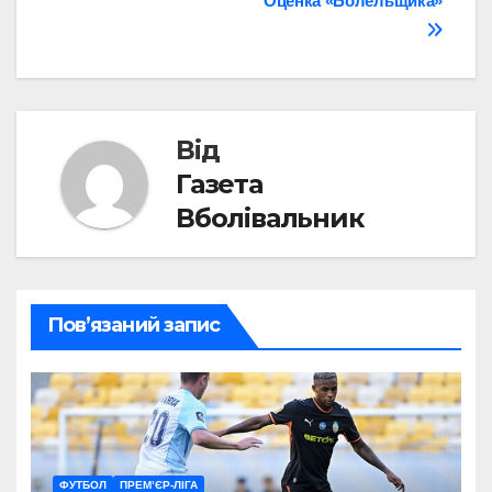
Оценка «Болельщика»
записів
Від
Газета
Вболівальник
Пов’язаний запис
ФУТБОЛ
ПРЕМ’ЄР-ЛІГА