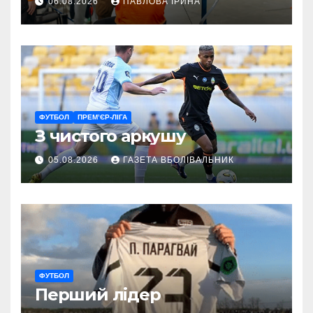
06.08.2026
ПАВЛОВА ІРИНА
ГАРТ 2026 – як долучитися
ветеранам
ФУТБОЛ
ПРЕМ’ЄР-ЛІГА
З чистого аркушу
05.08.2026
ГАЗЕТА ВБОЛІВАЛЬНИК
ФУТБОЛ
Перший лідер