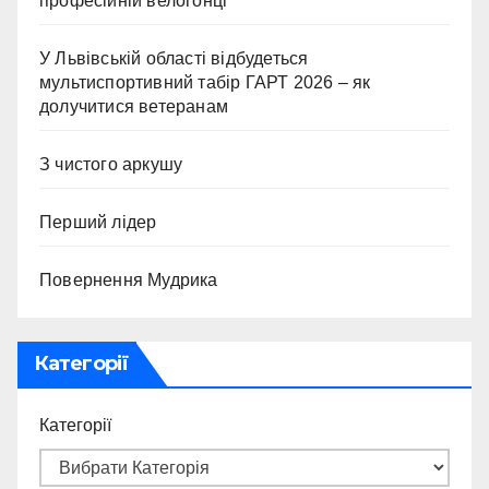
професійній велогонці
У Львівській області відбудеться
мультиспортивний табір ГАРТ 2026 – як
долучитися ветеранам
З чистого аркушу
Перший лідер
Повернення Мудрика
Категорії
Категорії