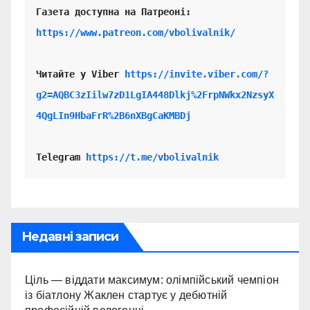
https://www.patreon.com/vbolivalnik/
Читайте у Viber 
https://invite.viber.com/?
g2=AQBC3zIilw7zD1LgIA448Dlkj%2FrpNWkx2NzsyX
4QgLIn9HbaFrR%2B6nXBgCaKMBDj
Telegram 
https://t.me/vbolivalnik
Недавні записи
Ціль — віддати максимум: олімпійський чемпіон
із біатлону Жаклен стартує у дебютній