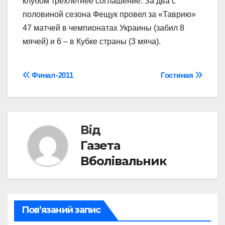
клубом трехлетнее соглашение. За два с
половиной сезона Фещук провел за «Таврию»
47 матчей в чемпионатах Украины (забил 8
мячей) и 6 – в Кубке страны (3 мяча).
Навігація
Финал-2011
Гостиная
записів
Від
Газета
Вболівальник
Пов’язаний запис