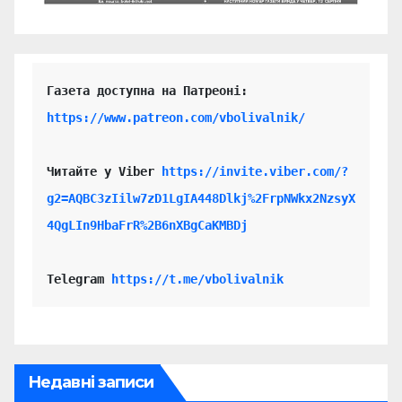
https://www.patreon.com/vbolivalnik/
Читайте у Viber 
https://invite.viber.com/?
g2=AQBC3zIilw7zD1LgIA448Dlkj%2FrpNWkx2NzsyX
4QgLIn9HbaFrR%2B6nXBgCaKMBDj
Telegram 
https://t.me/vbolivalnik
Недавні записи