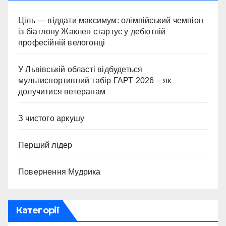
Ціль — віддати максимум: олімпійський чемпіон
із біатлону Жаклен стартує у дебютній
професійній велогонці
У Львівській області відбудеться
мультиспортивний табір ГАРТ 2026 – як
долучитися ветеранам
З чистого аркушу
Перший лідер
Повернення Мудрика
Категорії