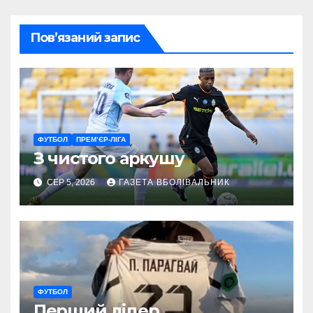
Пов’язаний запис
ФУТБОЛ
ПРЕМ’ЄР-ЛІГА
З чистого аркушу
СЕР 5, 2026
ГАЗЕТА ВБОЛІВАЛЬНИК
ФУТБОЛ
Перший лідер