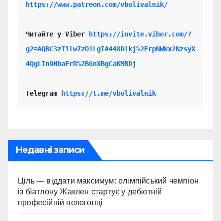
https://www.patreon.com/vbolivalnik/
Читайте у Viber 
https://invite.viber.com/?
g2=AQBC3zIilw7zD1LgIA448Dlkj%2FrpNWkx2NzsyX
4QgLIn9HbaFrR%2B6nXBgCaKMBDj
Telegram 
https://t.me/vbolivalnik
Недавні записи
Ціль — віддати максимум: олімпійський чемпіон
із біатлону Жаклен стартує у дебютній
професійній велогонці