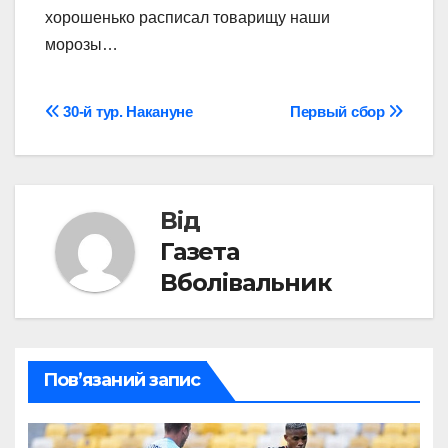
хорошенько расписал товарищу наши
морозы…
Навігація
30-й тур. Накануне
Первый сбор
записів
Від
Газета
Вболівальник
Пов’язаний запис