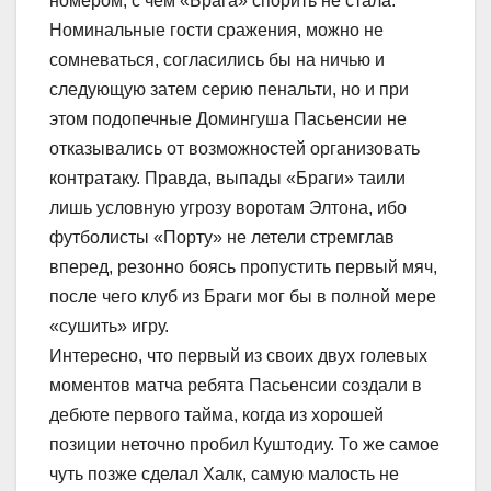
номером, с чем «Брага» спорить не стала.
Номинальные гости сражения, можно не
сомневаться, согласились бы на ничью и
следующую затем серию пенальти, но и при
этом подопечные Домингуша Пасьенсии не
отказывались от возможностей организовать
контратаку. Правда, выпады «Браги» таили
лишь условную угрозу воротам Элтона, ибо
футболисты «Порту» не летели стремглав
вперед, резонно боясь пропустить первый мяч,
после чего клуб из Браги мог бы в полной мере
«сушить» игру.
Интересно, что первый из своих двух голевых
моментов матча ребята Пасьенсии создали в
дебюте первого тайма, когда из хорошей
позиции неточно пробил Куштодиу. То же самое
чуть позже сделал Халк, самую малость не