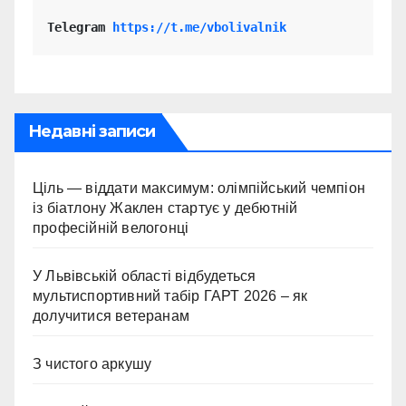
Telegram 
https://t.me/vbolivalnik
Недавні записи
Ціль — віддати максимум: олімпійський чемпіон
із біатлону Жаклен стартує у дебютній
професійній велогонці
У Львівській області відбудеться
мультиспортивний табір ГАРТ 2026 – як
долучитися ветеранам
З чистого аркушу