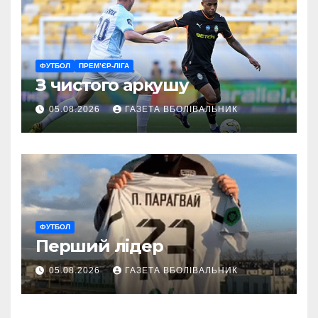
ФУТБОЛ
ПРЕМ’ЄР-ЛІГА
З чистого аркушу
05.08.2026
ГАЗЕТА ВБОЛІВАЛЬНИК
ФУТБОЛ
Перший лідер
05.08.2026
ГАЗЕТА ВБОЛІВАЛЬНИК