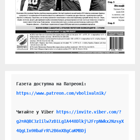
https://www.patreon.com/vbolivalnik/
Читайте у Viber 
https://invite.viber.com/?
g2=AQBC3zIilw7zD1LgIA448Dlkj%2FrpNWkx2NzsyX
4QgLIn9HbaFrR%2B6nXBgCaKMBDj