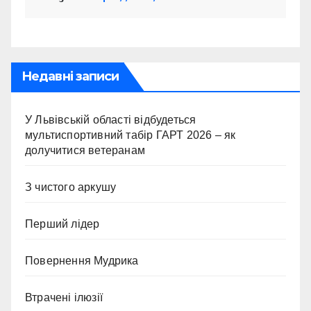
Недавні записи
У Львівській області відбудеться
мультиспортивний табір ГАРТ 2026 – як
долучитися ветеранам
З чистого аркушу
Перший лідер
Повернення Мудрика
Втрачені ілюзії