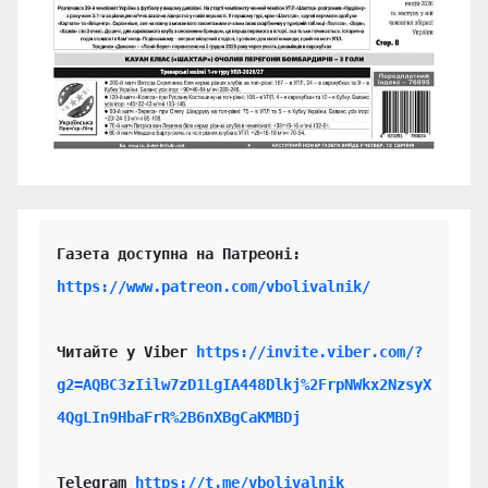
https://www.patreon.com/vbolivalnik/
Читайте у Viber 
https://invite.viber.com/?
g2=AQBC3zIilw7zD1LgIA448Dlkj%2FrpNWkx2NzsyX
4QgLIn9HbaFrR%2B6nXBgCaKMBDj
Telegram 
https://t.me/vbolivalnik