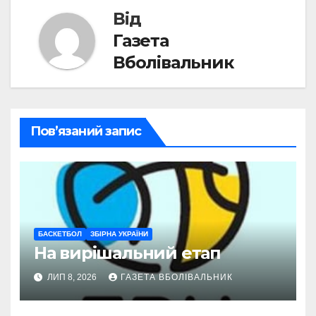
Від
Газета
Вболівальник
Пов’язаний запис
БАСКЕТБОЛ
ЗБІРНА УКРАЇНИ
На вирішальний етап
ЛИП 8, 2026
ГАЗЕТА ВБОЛІВАЛЬНИК