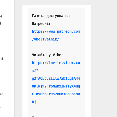
Газета доступна на 
и
л
https://www.patreon.com
/vbolivalnik/
Читайте у Viber 
ои
https://invite.viber.co
m/?
g2=AQBC3zIilw7zD1LgIA44
8Dlkj%2FrpNWkx2NzsyX4Qg
аз
LIn9HbaFrR%2B6nXBgCaKMB
Dj
е