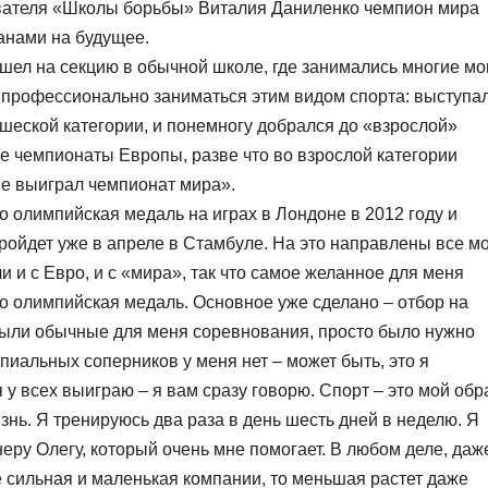
вателя «Школы борьбы» Виталия Даниленко чемпион мира
анами на будущее.
ошел на секцию в обычной школе, где занимались многие мо
е профессионально заниматься этим видом спорта: выступа
шеской категории, и понемногу добрался до «взрослой»
е чемпионаты Европы, разве что во взрослой категории
 не выиграл чемпионат мира».
о олимпийская медаль на играх в Лондоне в 2012 году и
ройдет уже в апреле в Стамбуле. На это направлены все м
 и с Евро, и с «мира», так что самое желанное для меня
то олимпийская медаль. Основное уже сделано – отбор на
 были обычные для меня соревнования, просто было нужно
иальных соперников у меня нет – может быть, это я
я у всех выиграю – я вам сразу говорю. Спорт – это мой обр
знь. Я тренируюсь два раза в день шесть дней в неделю. Я
еру Олегу, который очень мне помогает. В любом деле, даж
ее сильная и маленькая компании, то меньшая растет даже