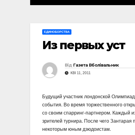
ЕДИНОБОРСТВА
Из первых уст
Від
Газета Вболівальник
КВІ 11, 2011
Будущий участник лондонской Олимпиады
события. Во время торжественного откр
со своим спарринг-партнером. Каждый из
зрителей турнира. После чего Зантарая
некоторым юным дзюдоистам.