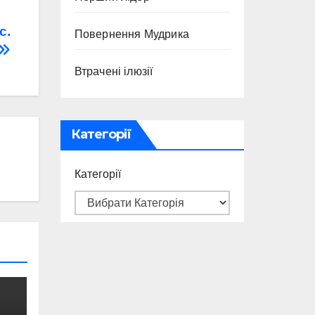
с.
Повернення Мудрика
Втрачені ілюзії
Категорії
Категорії