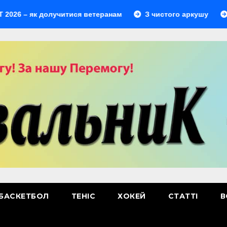
 як долучитися ветеранам
З чистого аркушу
Перший
БАСКЕТБОЛ
ТЕНІС
ХОКЕЙ
СТАТТІ
В