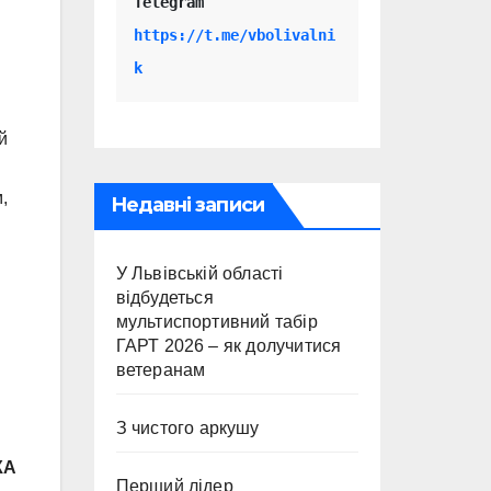
Telegram 
https://t.me/vbolivalni
k
й
,
Недавні записи
У Львівській області
відбудеться
мультиспортивний табір
ГАРТ 2026 – як долучитися
ветеранам
З чистого аркушу
КА
Перший лідер