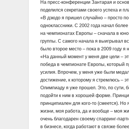
На пресс-конференции Зантарая и осно
поделился секретами своего успеха и пл
«В дзюдо я пришел случайно – просто п
одноклассники. С 2002 года начал боле
на чемпионатах Европы – сначала в юно
группы. С самого начала я выигрывал вс
было второе место – пока в 2009 году я
«На данный момент у меня две цели – эт
победа в чемпионате Европы, который п
усилия. Впрочем, у меня уже были медали
достижение, к которому я стремлюсь – э
Олимпиаду я уже прошел. Это, по сути,
подойти к ним в хорошей форме. Принцип
принципиален для кого-то (смеется). Но 
жизни, моя работа, да и вообще – моя жи
очень благодарен своему спарринг-партн
в бизнесе, когда работают в связке бол