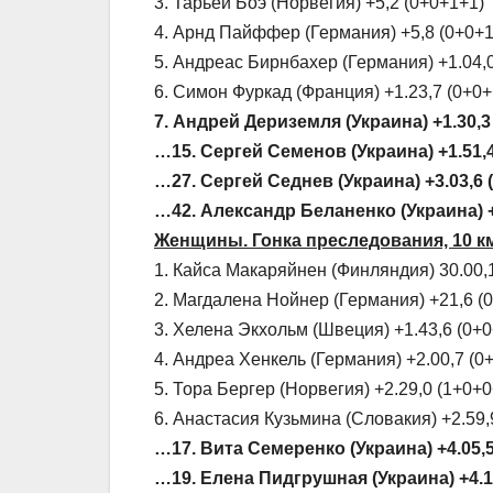
3. Тарьей Боэ (Норвегия) +5,2 (0+0+1+1)
4. Арнд Пайффер (Германия) +5,8 (0+0+1
5. Андреас Бирнбахер (Германия) +1.04,
6. Симон Фуркад (Франция) +1.23,7 (0+0+
7. Андрей Дериземля (Украина) +1.30,3
…15. Сергей Семенов (Украина) +1.51,4
…27. Сергей Седнев (Украина) +3.03,6 
…42. Александр Беланенко (Украина) +
Женщины. Гонка преследования, 10 км
1. Кайса Макаряйнен (Финляндия) 30.00,
2. Магдалена Нойнер (Германия) +21,6 (
3. Хелена Экхольм (Швеция) +1.43,6 (0+
4. Андреа Хенкель (Германия) +2.00,7 (0
5. Тора Бергер (Норвегия) +2.29,0 (1+0+0
6. Анастасия Кузьмина (Словакия) +2.59,
…17. Вита Семеренко (Украина) +4.05,5
…19. Елена Пидгрушная (Украина) +4.18