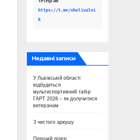
Telegram 
https://t.me/vbolivalni
k
Недавні записи
У Львівській області
відбудеться
мультиспортивний табір
ГАРТ 2026 – як долучитися
ветеранам
З чистого аркушу
Перший лідер