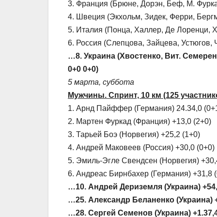
3. Франция (Брюне, Дорэн, Беф, М. Фуркад
4. Швеция (Экхольм, Зидек, Ферри, Бергма
5. Италия (Понца, Халлер, Де Лоренци, Хо
6. Россия (Слепцова, Зайцева, Устюгов, Ч
…8. Украина (Хвостенко, Вит. Семеренко
0+0 0+0)
5 марта, суббота
Мужчины. Спринт, 10 км (125 участник
1. Арнд Пайффер (Германия) 24.34,0 (0+
2. Мартен Фуркад (Франция) +13,0 (2+0)
3. Тарьей Боэ (Норвегия) +25,2 (1+0)
4. Андрей Маковеев (Россия) +30,0 (0+0)
5. Эмиль-Эгле Свендсен (Норвегия) +30,
6. Андреас Бирнбахер (Германия) +31,8 (
…10. Андрей Дериземля (Украина) +54,
…25. Александр Беланенко (Украина) +1
…28. Сергей Семенов (Украина) +1.37,4