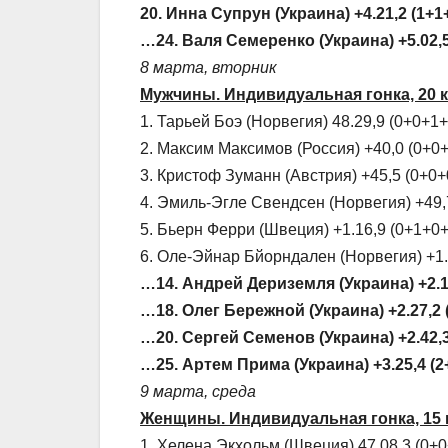
20. Инна Супрун (Украина) +4.21,2 (1+1
…24. Валя Семеренко (Украина) +5.02,5
8 марта, вторник
Мужчины. Индивидуальная гонка, 20 к
1. Тарьей Боэ (Норвегия) 48.29,9 (0+0+1+
2. Максим Максимов (Россия) +40,0 (0+0
3. Кристоф Зуманн (Австрия) +45,5 (0+0+
4. Эмиль-Эгле Свендсен (Норвегия) +49,
5. Бьерн Ферри (Швеция) +1.16,9 (0+1+0+
6. Оле-Эйнар Бйорндален (Норвегия) +1.
…14. Андрей Дериземля (Украина) +2.11
…18. Олег Бережной (Украина) +2.27,2 
…20. Сергей Семенов (Украина) +2.42,3
…25. Артем Прима (Украина) +3.25,4 (2
9 марта, среда
Женщины. Индивидуальная гонка, 15 
1. Хелена Экхольм (Швеция) 47.08,3 (0+