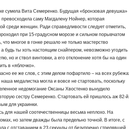
нке сумела Вита Семеренко. Будущая «бронзовая девушка»
 превосходила саму Магдалену Нойнер, которая
ой среди женщин. Ради справедливости следует отметить,
проходил при 15-градусном морозе и сильном порывчатом
, что многое в гонке решало не только мастерство
и, а будь ты хоть настоящим снайпером, невозможно угодить
улю, но и ствол винтовки, а его отклонение хотя бы на один
ить в «яблочко».
ласно ее же слов, с этим делом пофартило – на всех рубежа
 наша медалистка могла и вовсе не стартовать, поскольку
деленное недомогание Оксаны Хвостенко вынудило
 вторую сестру Семеренко. Стартовать ей пришлось аж 82-й
вым для украинки.
ось для нашей соотечественницы весьма неплохо. На
мах, но затем дважды была предельно точной. В итоге, с
ла с отставанием в 23 секунды от безупречно стрелявшей