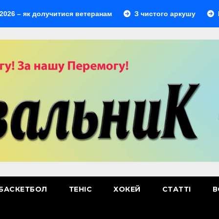
– як долучитися ветеранам
З чистого аркушу
Перши
БАСКЕТБОЛ
ТЕНІС
ХОКЕЙ
СТАТТІ
В