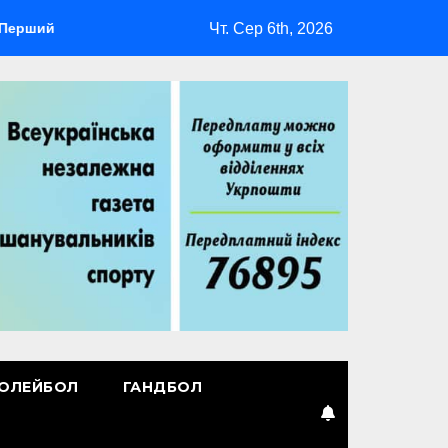
Чт. Сер 6th, 2026
й лідер
Повернення Мудрика
Втрачені ілюзії
ОЛЕЙБОЛ
ГАНДБОЛ