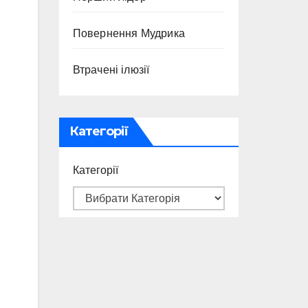
Повернення Мудрика
Втрачені ілюзії
Категорії
Категорії