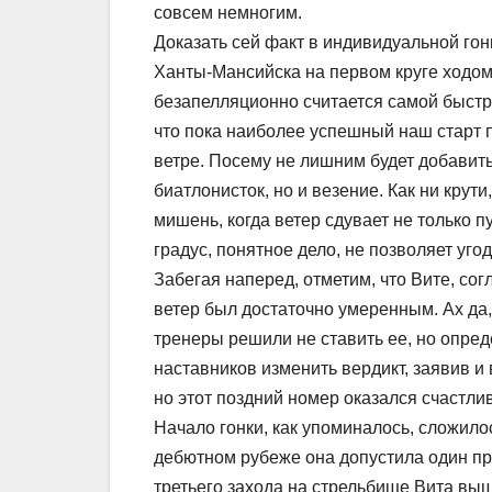
совсем немногим.
Доказать сей факт в индивидуальной го
Ханты-Мансийска на первом круге ходом
безапелляционно считается самой быстр
что пока наиболее успешный наш старт 
ветре. Посему не лишним будет добавить
биатлонисток, но и везение. Как ни крут
мишень, когда ветер сдувает не только п
градус, понятное дело, не позволяет угод
Забегая наперед, отметим, что Вите, сог
ветер был достаточно умеренным. Ах да,
тренеры решили не ставить ее, но опре
наставников изменить вердикт, заявив и
но этот поздний номер оказался счастли
Начало гонки, как упоминалось, сложил
дебютном рубеже она допустила один про
третьего захода на стрельбище Вита выш