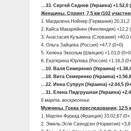
…33. Сергей Седнев (Украина) +1.52,0 (
Женщины. Спринт, 7,5 км (102 участн
1. Магдалена Нойнер (Германия) 20.31,2 
2. Кайса Макаряйнен (Финляндия) +12,2 
3. Анастасия Кузьмина (Словакия) +40,0 
4. Ольга Зайцева (Россия) +47,7 (0+0)
5. Хелена Экхольм (Швеция) +1.01,0 (0+0
6. Екатерина Юрлова (Россия) +1.16,3 (0
…10. Валя Семеренко (Украина) +1.38,4
…18. Вита Семеренко (Украина) +1.56,8
…22. Инна Супрун (Украина) +2.04,5 (0+
…31. Елена Пидгрушная (Украина) +2.46
6 марта, воскресенье
Мужчины. Гонка преследования, 12,5 к
1. Мартен Фуркад (Франция) 33.02,67 (0+
2. Эмиль-Эгле Свендсен (Норвегия) +3,8