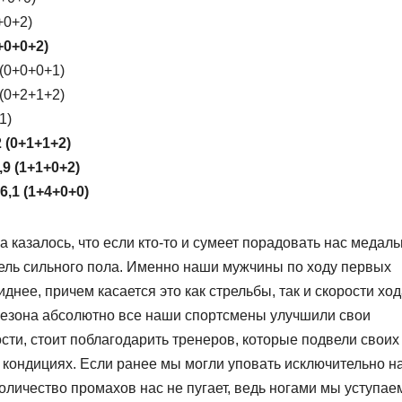
+0+2)
+0+0+2)
 (0+0+0+1)
 (0+2+1+2)
1)
 (0+1+1+2)
9 (1+1+0+2)
,1 (1+4+0+0)
 казалось, что если кто-то и сумеет порадовать нас медал
итель сильного пола. Именно наши мужчины по ходу первых
нее, причем касается это как стрельбы, так и скорости ход
 сезона абсолютно все наши спортсмены улучшили свои
мости, стоит поблагодарить тренеров, которые подвели своих
 кондициях. Если ранее мы могли уповать исключительно н
количество промахов нас не пугает, ведь ногами мы уступае