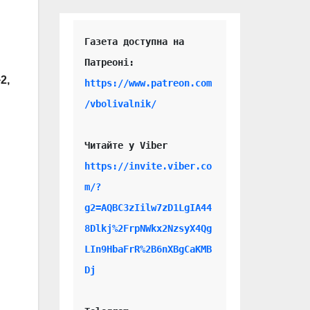
Газета доступна на 
2,
https://www.patreon.com
/vbolivalnik/
Читайте у Viber 
https://invite.viber.co
m/?
g2=AQBC3zIilw7zD1LgIA44
8Dlkj%2FrpNWkx2NzsyX4Qg
LIn9HbaFrR%2B6nXBgCaKMB
Dj