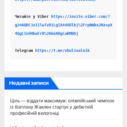
Читайте у Viber 
https://invite.viber.com/?
g2=AQBC3zIilw7zD1LgIA448Dlkj%2FrpNWkx2NzsyX
4QgLIn9HbaFrR%2B6nXBgCaKMBDj
Telegram 
https://t.me/vbolivalnik
Недавні записи
Ціль — віддати максимум: олімпійський чемпіон
із біатлону Жаклен стартує у дебютній
професійній велогонці