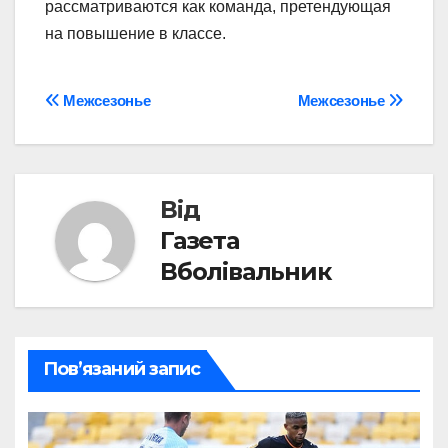
рассматриваются как команда, претендующая
на повышение в классе.
Навігація
Межсезонье
Межсезонье
записів
Від
Газета
Вболівальник
Пов’язаний запис