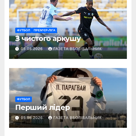
ФУТБОЛ
ПРЕМ’ЄР-ЛІГА
З чистого аркушу
05.08.2026
ГАЗЕТА ВБОЛІВАЛЬНИК
ФУТБОЛ
Перший лідер
05.08.2026
ГАЗЕТА ВБОЛІВАЛЬНИК