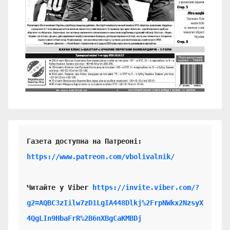
https://www.patreon.com/vbolivalnik/
Читайте у Viber 
https://invite.viber.com/?
g2=AQBC3zIilw7zD1LgIA448Dlkj%2FrpNWkx2NzsyX
4QgLIn9HbaFrR%2B6nXBgCaKMBDj