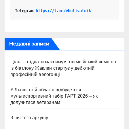
Telegram 
https://t.me/vbolivalnik
Недавні записи
Ціль — віддати максимум: олімпійський чемпіон
із біатлону Жаклен стартує у дебютній
професійній велогонці
У Львівській області відбудеться
мультиспортивний табір ГАРТ 2026 – як
долучитися ветеранам
З чистого аркушу