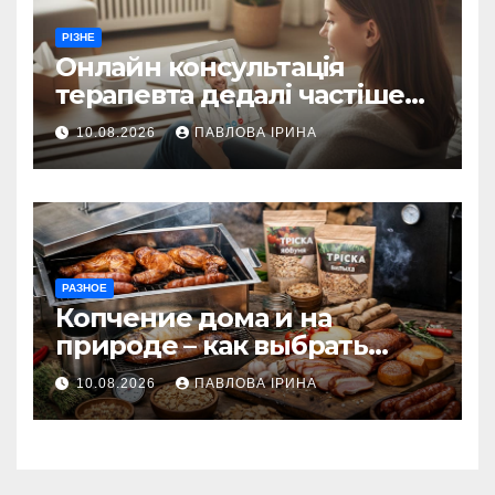
РІЗНЕ
Онлайн консультація
терапевта дедалі частіше
замінює візит у поліклініку
10.08.2026
ПАВЛОВА ІРИНА
РАЗНОЕ
Копчение дома и на
природе – как выбрать
оборудование и продукты
10.08.2026
ПАВЛОВА ІРИНА
без ошибок