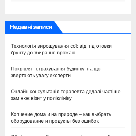
Недавні записи
Технологія вирощування сої: від підготовки
ґрунту до збирання врожаю
Покрівля і страхування будинку: на що
звертають увагу експерти
Онлайн консультація терапевта дедалі частіше
замінює візит у поліклініку
Копчение дома и на природе – как выбрать
оборудование и продукты без ошибок