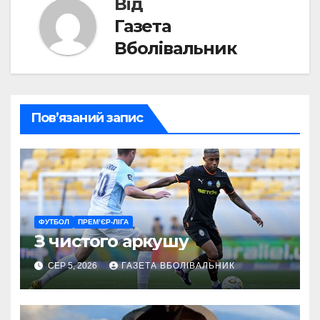
Від
Газета
Вболівальник
Пов’язаний запис
ФУТБОЛ
ПРЕМ’ЄР-ЛІГА
З чистого аркушу
СЕР 5, 2026
ГАЗЕТА ВБОЛІВАЛЬНИК