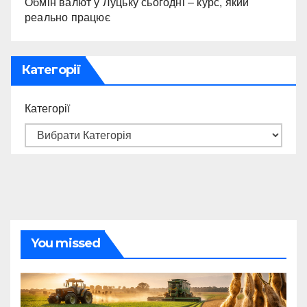
Обмін валют у Луцьку сьогодні – курс, який
реально працює
Категорії
Категорії
You missed