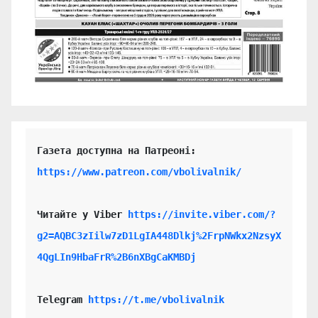
https://www.patreon.com/vbolivalnik/
Читайте у Viber 
https://invite.viber.com/?
g2=AQBC3zIilw7zD1LgIA448Dlkj%2FrpNWkx2NzsyX
4QgLIn9HbaFrR%2B6nXBgCaKMBDj
Telegram 
https://t.me/vbolivalnik