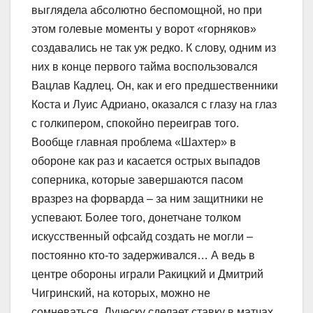
выглядела абсолютно беспомощной, но при
этом голевые моменты у ворот «горняков»
создавались не так уж редко. К слову, одним из
них в конце первого тайма воспользовался
Вацлав Кадлец. Он, как и его предшественники
Коста и Луис Адриано, оказался с глазу на глаз
с голкипером, спокойно переиграв того.
Вообще главная проблема «Шахтер» в
обороне как раз и касается острых выпадов
соперника, которые завершаются пасом
вразрез на форварда – за ним защитники не
успевают. Более того, донетчане толком
искусственный офсайд создать не могли –
постоянно кто-то задерживался… А ведь в
центре обороны играли Ракицкий и Дмитрий
Чигринский, на которых, можно не
сомневаться, Луческу сделает ставку в матчах