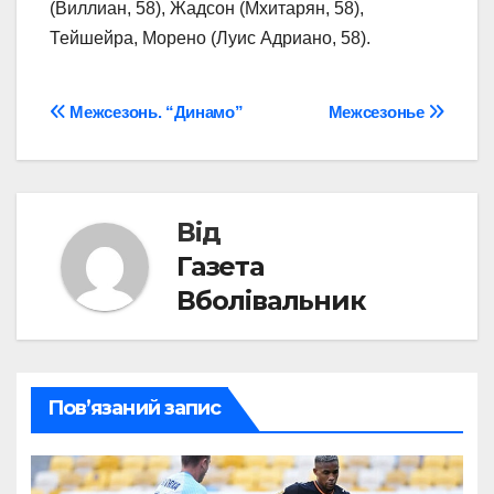
(Виллиан, 58), Жадсон (Мхитарян, 58),
Тейшейра, Морено (Луис Адриано, 58).
Навігація
Межсезонь. “Динамо”
Межсезонье
записів
Від
Газета
Вболівальник
Пов’язаний запис