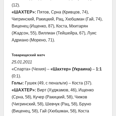
(12).
«ШАХТЕР»:
Пятов, Срна (Кривцов, 74),
Чигринский, Ракицкий, Рац, Хюбшман (Гай, 74),
Виценец (Ищенко, 87), Коста, Мхитарян
(Жадсон, 55), Виллиан (Тейшейра, 67), Луис
Адриано (Морено, 71).
Товарищеский матч
25.01.2011
«Спарта» (Чехия) –
«Шахтер» (Украина)
–
1:1
(0:1).
Голы:
Гушек (49, с пенальти) – Коста (37).
«ШАХТЕР»:
Вирт (Худжамов, 46), Ищенко
(Срна, 58), Кучер (Ракицкий, 58), Чижов
(Чигринский, 58), Шевчук (Рац, 58), Бруно
(Виценец, 58), Гай (Хюбшман, 58), Коста