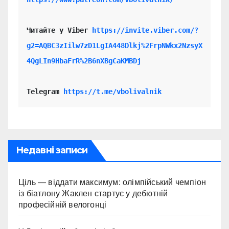
Читайте у Viber 
https://invite.viber.com/?
g2=AQBC3zIilw7zD1LgIA448Dlkj%2FrpNWkx2NzsyX
4QgLIn9HbaFrR%2B6nXBgCaKMBDj
Telegram 
https://t.me/vbolivalnik
Недавні записи
Ціль — віддати максимум: олімпійський чемпіон
із біатлону Жаклен стартує у дебютній
професійній велогонці