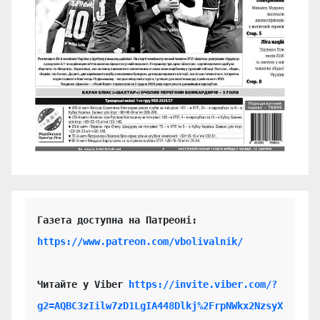
https://www.patreon.com/vbolivalnik/
Читайте у Viber 
https://invite.viber.com/?
g2=AQBC3zIilw7zD1LgIA448Dlkj%2FrpNWkx2NzsyX