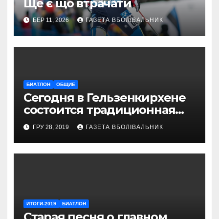
Ще є що втрачати
БЕР 11, 2026
ГАЗЕТА ВБОЛІВАЛЬНИК
БИАТЛОН
ОБЩИЕ
Сегодня в Гельзенкирхене
состоится традиционная
Рождественская гонка
ГРУ 28, 2019
ГАЗЕТА ВБОЛІВАЛЬНИК
ИТОГИ-2019
БИАТЛОН
Старая песня о главном