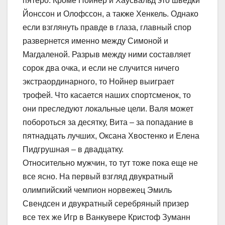
пятеро. Кроме Нойнер и Хаусвальд это шведки
Йонссон и Олофссон, а также Хенкель. Однако
если взглянуть правде в глаза, главный спор
развернется именно между Симоной и
Магдаленой. Разрыв между ними составляет
сорок два очка, и если не случится ничего
экстраординарного, то Нойнер выиграет
трофей. Что касается наших спортсменок, то
они преследуют локальные цели. Валя может
побороться за десятку, Вита – за попадание в
пятнадцать лучших, Оксана Хвостенко и Елена
Пидгрушная – в двадцатку.
Относительно мужчин, то тут тоже пока еще не
все ясно. На первый взгляд двукратный
олимпийский чемпион норвежец Эмиль
Свендсен и двукратный серебряный призер
все тех же Игр в Ванкувере Кристоф Зуманн