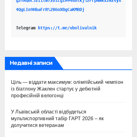
g2=AQBC3zIilw7zD1LgIA448Dlkj%2FrpNWkx2NzsyX
4QgLIn9HbaFrR%2B6nXBgCaKMBDj
Telegram 
https://t.me/vbolivalnik
Недавні записи
Ціль — віддати максимум: олімпійський чемпіон
із біатлону Жаклен стартує у дебютній
професійній велогонці
У Львівській області відбудеться
мультиспортивний табір ГАРТ 2026 – як
долучитися ветеранам