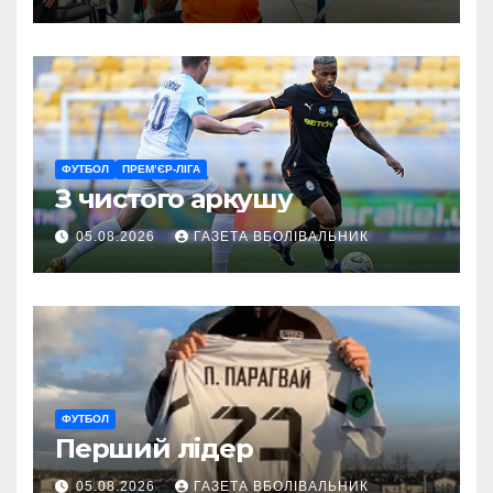
ГАРТ 2026 – як долучитися
ветеранам
ФУТБОЛ
ПРЕМ’ЄР-ЛІГА
З чистого аркушу
05.08.2026
ГАЗЕТА ВБОЛІВАЛЬНИК
ФУТБОЛ
Перший лідер
05.08.2026
ГАЗЕТА ВБОЛІВАЛЬНИК