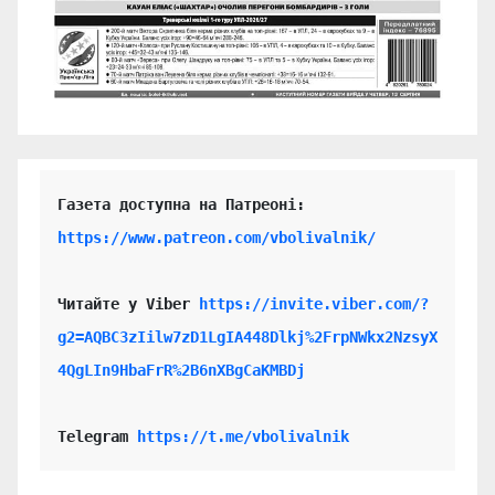
https://www.patreon.com/vbolivalnik/
Читайте у Viber 
https://invite.viber.com/?
g2=AQBC3zIilw7zD1LgIA448Dlkj%2FrpNWkx2NzsyX
4QgLIn9HbaFrR%2B6nXBgCaKMBDj
Telegram 
https://t.me/vbolivalnik