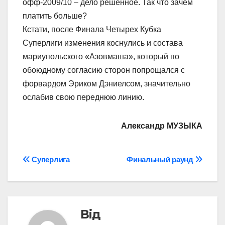
офф-2009/10 – дело решенное. Так что зачем
платить больше?
Кстати, после Финала Четырех Кубка
Суперлиги изменения коснулись и состава
мариупольского «Азовмаша», который по
обоюдному согласию сторон попрощался с
форвардом Эриком Дэниелсом, значительно
ослабив свою переднюю линию.
Александр МУЗЫКА
Навігація
Суперлига
Финальный раунд
записів
Від