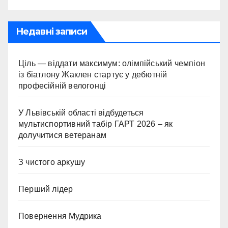
Недавні записи
Ціль — віддати максимум: олімпійський чемпіон
із біатлону Жаклен стартує у дебютній
професійній велогонці
У Львівській області відбудеться
мультиспортивний табір ГАРТ 2026 – як
долучитися ветеранам
З чистого аркушу
Перший лідер
Повернення Мудрика