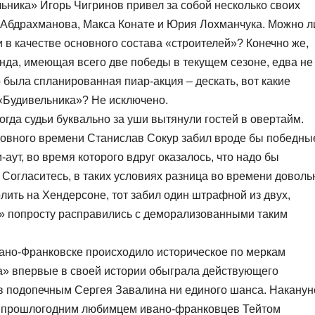
ьника» Игорь Чигринов привел за собой несколько своих
 Абдрахманова, Макса Конате и Юрия Лохманчука. Можно л
ти в качестве основного состава «строителей»? Конечно же,
анда, имеющая всего две победы в текущем сезоне, едва не
 была спланированная пиар-акция – дескать, вот какие
 «Будивельника»? Не исключено.
когда судьи буквально за уши вытянули гостей в овертайм.
сновного времени Станислав Сокур забил вроде бы победны
-аут, во время которого вдруг оказалось, что надо бы
. Согласитесь, в таких условиях разница во времени доволь
лить на Хендерсоне, тот забил один штрафной из двух,
ли» попросту расправились с деморализованными таким
ано-Франковске происходило историческое по меркам
а» впервые в своей истории обыграла действующего
в подопечным Сергея Завалина ни единого шанса. Наканун
ав прошлогодним любимцем ивано-франковцев Тейтом