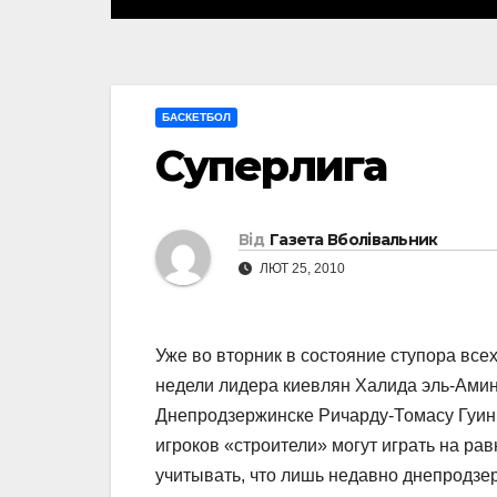
БАСКЕТБОЛ
Суперлига
Від
Газета Вболівальник
ЛЮТ 25, 2010
Уже во вторник в состояние ступора все
недели лидера киевлян Халида эль-Амин
Днепродзержинске Ричарду-Томасу Гуинну
игроков «строители» могут играть на ра
учитывать, что лишь недавно днепродзе