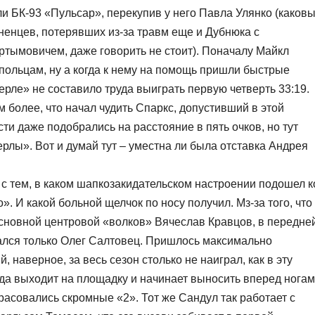
и БК-93 «Пульсар», перекупив у него Павла Улянко (каков
ненцев, потерявших из-за травм еще и Дубнюка с
тымовичем, даже говорить не стоит). Поначалу Майкл
польцам, ну а когда к нему на помощь пришли быстрые
ерле» не составило труда выиграть первую четверть 33:19.
м более, что начал чудить Спаркс, допустивший в этой
сти даже подобрались на расстояние в пять очков, но тут
ерлы». Вот и думай тут – уместна ли была отставка Андрея
т с тем, в каком шапкозакидательском настроении подошел к
. И какой больной щелчок по носу получил. Мз-за того, что
основной центровой «волков» Вячеслав Кравцов, в передне
тался только Олег Салтовец. Пришлось максимально
 наверное, за весь сезон столько не наиграл, как в эту
анда выходит на площадку и начинает выносить вперед нога
красовались скромные «2». Тот же Сандул так работает с