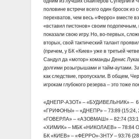
одним из лучших снайперов Суперлиги Ча
половине встречи всего один бросок из 
перехватов, чем весь «Ферро» вместе в
«вставил пистонов» своим подопечным, 
показали свою игру. Но, во-первых, сложн
вторых, свой тактический талант прояви
(причем, у БК «Киев» уже в третьей чет
Сандул да «мотор» команды Денис Лукаш
долгими розыгрышами и тайм-аутами. Зап
как следствие, пропускали. В общем, Че
игрокам глубокого резерва – это тоже по
«ДНЕПР-АЗОТ» – «БУДИВЕЛЬНИК» – 66:77 
«ГРИФОНЫ» – «ДНЕПР» – 73:89 (15:24, 22
«ГОВЕРЛА» – «АЗОВМАШ» – 82:74 (33:19, 
«ХИМИК» – МБК «НИКОЛАЕВ» – 78:84 ОТ (2
БК «КИЕВ» – «ФЕРРО»-ЗНТУ – 93:76 (28:21