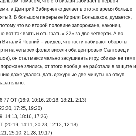
рльзом Томасом, что его визави забивает в первой
семи, а Дмитрий Забирченко делает в это же время больше
зятый. В большом перерыве Кирилл Большаков, думается,
потому что во второй половине запорожане, наконец,
о вот так взять и отыграть «-22» за две четверти. А во-
л Виталий Черний – увидев, что гости набирают обороты
верти на четырех фолах висели оба центровых Салтовец и
ов), он стал максимально засушивать игру, сбивая ее темп
орожане злились, от этого вообще не работали в защите и
рнию даже удалось дать дежурные две минуты на откуп
казательно.
ОТ (16:9, 10:16, 20:18, 18:21, 2:13)
:20, 17:25, 19:20)
14:13, 18:16, 17:26)
0:19, 14:11, 20:23, 12:13, 12:18)
, 25:10, 21:28, 19:17)