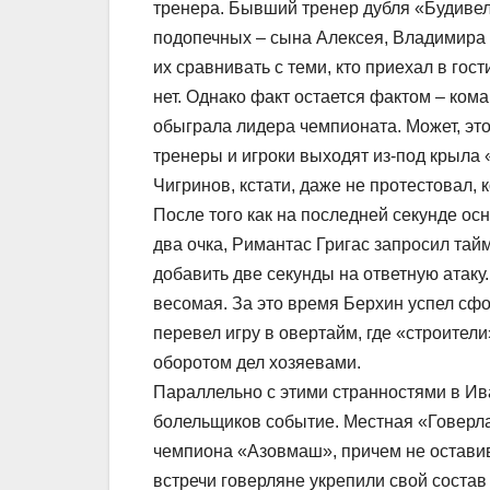
тренера. Бывший тренер дубля «Будивел
подопечных – сына Алексея, Владимира
их сравнивать с теми, кто приехал в гос
нет. Однако факт остается фактом – ком
обыграла лидера чемпионата. Может, это
тренеры и игроки выходят из-под крыла
Чигринов, кстати, даже не протестовал, 
После того как на последней секунде о
два очка, Римантас Григас запросил тайм
добавить две секунды на ответную атаку
весомая. За это время Берхин успел сфо
перевел игру в овертайм, где «строите
оборотом дел хозяевами.
Параллельно с этими странностями в Ив
болельщиков событие. Местная «Говерл
чемпиона «Азовмаш», причем не остави
встречи говерляне укрепили свой сост