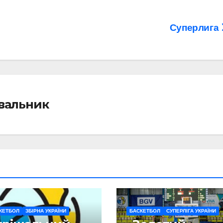
Суперлига
івальник
КЕТБОЛ
ЗБІРНА УКРАЇНИ
БАСКЕТБОЛ
СУПЕРЛІГА УКРАЇНИ