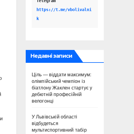
Telegram 
ы
https://t.me/vbolivalni
k
Недавні записи
Ціль — віддати максимум:
о
олімпійський чемпіон із
біатлону Жаклен стартує у
дебютній професійній
й
велогонці
У Львівській області
ми
відбудеться
мультиспортивний табір