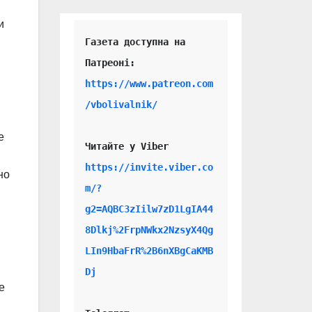
и
Газета доступна на 
https://www.patreon.com
/vbolivalnik/
е
Читайте у Viber 
https://invite.viber.co
но
m/?
g2=AQBC3zIilw7zD1LgIA44
8Dlkj%2FrpNWkx2NzsyX4Qg
LIn9HbaFrR%2B6nXBgCaKMB
Dj
е