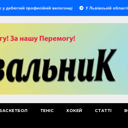
ій професійній велогонці
У Львівській області відбудет
БАСКЕТБОЛ
ТЕНІС
ХОКЕЙ
СТАТТІ
В