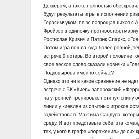
Деккером, а также полностью обескровил
будут результаты игры в исполнении рив
Герасимчуком, плюс попрощавшихся с Ар
Фрейзер в одиночку противостоял мариу
Ростислав Кривич и Патрик Спаркс, «Гов
Потом игра пошла куда более ровной, те
встрече 9 потерь. Во второй половине го
свое веское слово сказали новички «Гов
Подковырова именно сейчас?
Однако это ни в какое сравнение не иде
встрече с БК «Киев» запорожский «Ферро»
на утренней тренировке потянул спину 
линии у киевлян из опытных игроков ос
задействовать Максима Сандула, который,
среду. И вот представьте себе, эта ком
тех, у кого в графе «поражения» до сих 