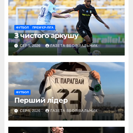
ФУТБОЛ
ПРЕМ’ЄР-ЛІГА
З чистого аркушу
СЕР 5, 2026
ГАЗЕТА ВБОЛІВАЛЬНИК
ФУТБОЛ
Перший лідер
СЕР 5, 2026
ГАЗЕТА ВБОЛІВАЛЬНИК