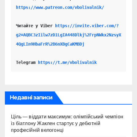
https://www.patreon.com/vbolivalnik/
Читайте у Viber 
https://invite.viber.com/?
g2=AQBC3zIilw7zD1LgIA448Dlkj%2FrpNWkx2NzsyX
4QgLIn9HbaFrR%2B6nXBgCaKMBDj
Telegram 
https://t.me/vbolivalnik
Недавні записи
Ціль — віддати максимум: олімпійський чемпіон
із біатлону Жаклен стартує у дебютній
професійній велогонці