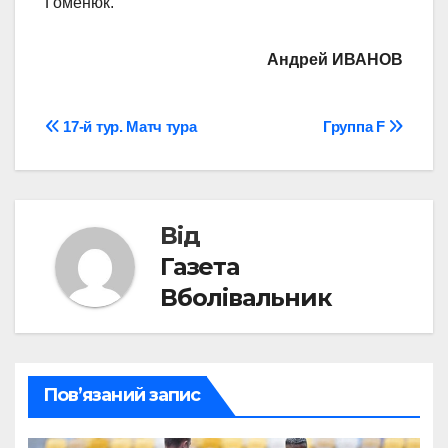
Гоменюк.
Андрей ИВАНОВ
Навігація
17-й тур. Матч тура
Группа F
записів
Від
Газета
Вболівальник
Пов’язаний запис