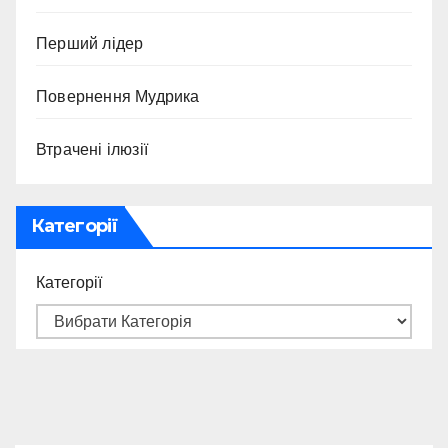
Перший лідер
Повернення Мудрика
Втрачені ілюзії
Категорії
Категорії