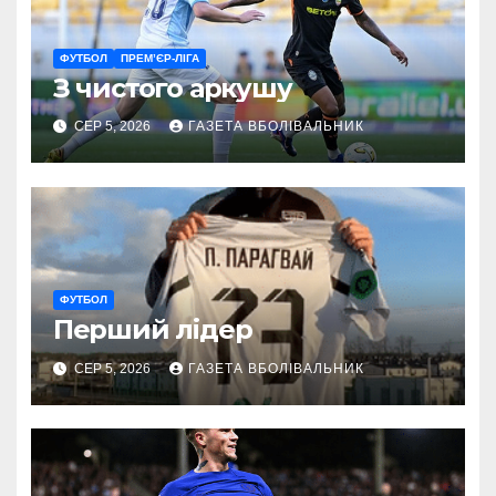
ФУТБОЛ
ПРЕМ’ЄР-ЛІГА
З чистого аркушу
СЕР 5, 2026
ГАЗЕТА ВБОЛІВАЛЬНИК
ФУТБОЛ
Перший лідер
СЕР 5, 2026
ГАЗЕТА ВБОЛІВАЛЬНИК