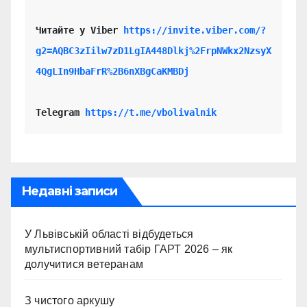
Читайте у Viber 
https://invite.viber.com/?
g2=AQBC3zIilw7zD1LgIA448Dlkj%2FrpNWkx2NzsyX
4QgLIn9HbaFrR%2B6nXBgCaKMBDj
Telegram 
https://t.me/vbolivalnik
Недавні записи
У Львівській області відбудеться
мультиспортивний табір ГАРТ 2026 – як
долучитися ветеранам
З чистого аркушу