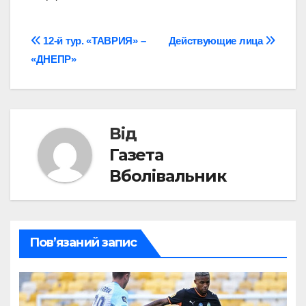
Навігація
12-й тур. «ТАВРИЯ» –
Действующие лица
«ДНЕПР»
записів
Від
Газета
Вболівальник
Пов’язаний запис