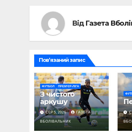
Від
Газета Вбол
Пов’язаний запис
ФУТБОЛ
ПРЕМ’ЄР-ЛІГА
З чистого
ФУТ
аркушу
П
СЕР 5, 2026
ГАЗЕТА
С
ВБОЛІВАЛЬНИК
ВБО