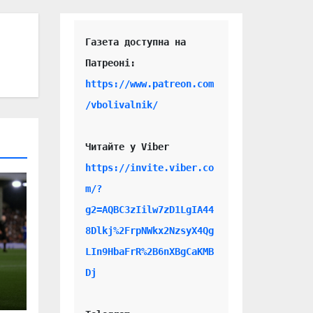
Газета доступна на 
https://www.patreon.com
/vbolivalnik/
Читайте у Viber 
https://invite.viber.co
m/?
g2=AQBC3zIilw7zD1LgIA44
8Dlkj%2FrpNWkx2NzsyX4Qg
LIn9HbaFrR%2B6nXBgCaKMB
Dj