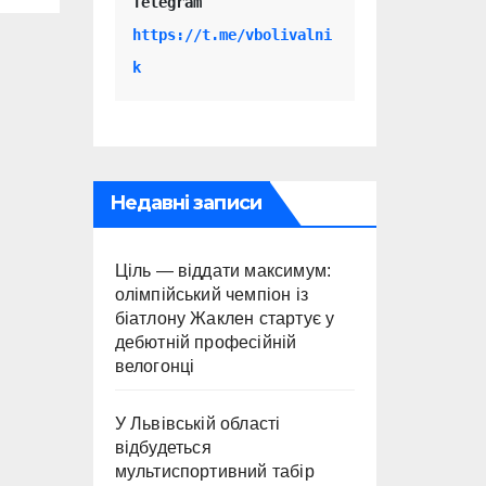
Telegram 
https://t.me/vbolivalni
k
Недавні записи
Ціль — віддати максимум:
олімпійський чемпіон із
біатлону Жаклен стартує у
дебютній професійній
велогонці
У Львівській області
відбудеться
мультиспортивний табір