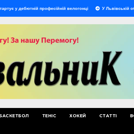
 дебютній професійній велогонці
У Львівській області в
БАСКЕТБОЛ
ТЕНІС
ХОКЕЙ
СТАТТІ
В