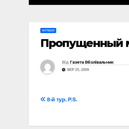
ФУТБОЛ
Пропущенный ма
Від
Газета Вболівальник
ВЕР 25, 2009
Навігація
8-й тур. P.S.
записів