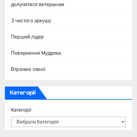
долучитися ветеранам
З чистого аркушу
Перший лідер
Повернення Мудрика
Втрачені ілюзії
Категорії
Категорії