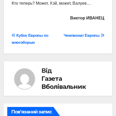
Кто теперь? Может, Хэй, может, Валуев…
Виктор ИВАНЕЦ
Навігація
Кубок Европы по
Чемпионат Европы
многоборью
записів
Від
Газета
Вболівальник
Пов’язаний запис