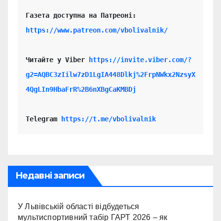
https://www.patreon.com/vbolivalnik/
Читайте у Viber 
https://invite.viber.com/?
g2=AQBC3zIilw7zD1LgIA448Dlkj%2FrpNWkx2NzsyX
4QgLIn9HbaFrR%2B6nXBgCaKMBDj
Telegram 
https://t.me/vbolivalnik
Недавні записи
У Львівській області відбудеться
мультиспортивний табір ГАРТ 2026 – як