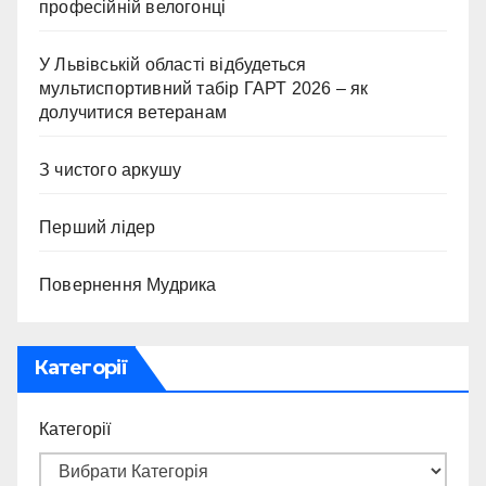
професійній велогонці
У Львівській області відбудеться
мультиспортивний табір ГАРТ 2026 – як
долучитися ветеранам
З чистого аркушу
Перший лідер
Повернення Мудрика
Категорії
Категорії