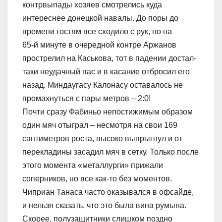
контрвыпады хозяев смотрелись куда
интереснее донецкой навалы. До поры до
времени гостям все сходило с рук, но на
65-й минуте в очередной контре Аржанов
прострелил на Каськова, тот в падении достал-
таки неудачный пас и в касание отбросил его
назад. Миндаугасу Калонасу оставалось не
промахнуться с пары метров – 2:0!
Почти сразу Фабиньо непостижимым образом
один мяч отыграл – несмотря на свои 169
сантиметров роста, высоко выпрыгнул и от
перекладины засадил мяч в сетку. Только после
этого момента «металлурги» прижали
соперников, но все как-то без моментов.
Чиприан Танаса часто оказывался в офсайде,
и нельзя сказать, что это была вина румына.
Скорее, полузащитники слишком поздно