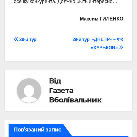
осечку конкурента. Должно быть интересно….
Максим ГИЛЕНКО
Навігація
29-й тур
29-й тур. «ДНЕПР» – ФК
«ХАРЬКОВ»
записів
Від
Газета
Вболівальник
Пов’язаний запис