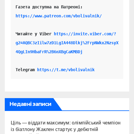
https://www.patreon.com/vbolivalnik/
Читайте у Viber 
https://invite.viber.com/?
g2=AQBC3zIilw7zD1LgIA448Dlkj%2FrpNWkx2NzsyX
4QgLIn9HbaFrR%2B6nXBgCaKMBDj
Telegram 
https://t.me/vbolivalnik
Недавні записи
Ціль — віддати максимум: олімпійський чемпіон
із біатлону Жаклен стартує у дебютній