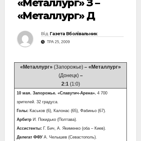
«Металлург» З –
«Металлург» Д
Від
Газета Вболівальник
ТРА 25, 2009
«Металлург»
(Запорожье)
– «Металлург»
(Донецк)
–
2:1
(1:0)
10 мая. Запорожье. «Славутич-Арена».
4 700
зрителей. 32 градуса.
Голы:
Каськов (6), Калонас (65), Фабиньо (67).
Арбитр
И. Покидько (Полтава).
Ассистенты:
Г. Бич, А. Якименко (оба – Киев).
Делегат ФФУ
А. Челышев (Севастополь).