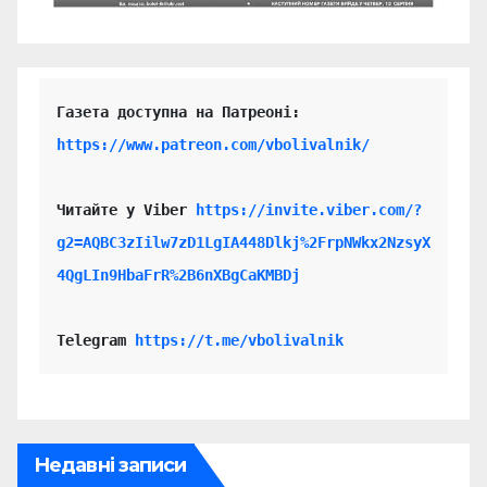
https://www.patreon.com/vbolivalnik/
Читайте у Viber 
https://invite.viber.com/?
g2=AQBC3zIilw7zD1LgIA448Dlkj%2FrpNWkx2NzsyX
4QgLIn9HbaFrR%2B6nXBgCaKMBDj
Telegram 
https://t.me/vbolivalnik
Недавні записи