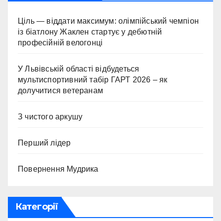
Ціль — віддати максимум: олімпійський чемпіон
із біатлону Жаклен стартує у дебютній
професійній велогонці
У Львівській області відбудеться
мультиспортивний табір ГАРТ 2026 – як
долучитися ветеранам
З чистого аркушу
Перший лідер
Повернення Мудрика
Категорії