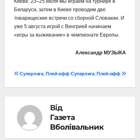
Киеве. 23–25 июля мы играем на турнире в
Беларуси, затем в Киеве проводим две
товарищеские встречи со сборной Словакии. И
уже 5 августа игрой с Венгрией начинаем
«игры за выживание» в чемпионате Европы.
Александр МУЗЫКА
Навігація
Суперлига. Плей-офф
Суперлига. Плей-офф
записів
Від
Газета
Вболівальник