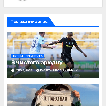
Пов’язаний запис
ФУТБОЛ
ПРЕМ’ЄР-ЛІГА
З чистого аркушу
СЕР 5, 2026
ГАЗЕТА ВБОЛІВАЛЬНИК