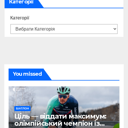
Категорії
Категорії
You missed
БІАТЛОН
Ціль — віддати максимум:
олімпійський чемпіон із