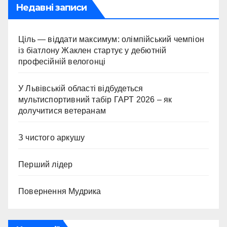
Недавні записи
Ціль — віддати максимум: олімпійський чемпіон
із біатлону Жаклен стартує у дебютній
професійній велогонці
У Львівській області відбудеться
мультиспортивний табір ГАРТ 2026 – як
долучитися ветеранам
З чистого аркушу
Перший лідер
Повернення Мудрика