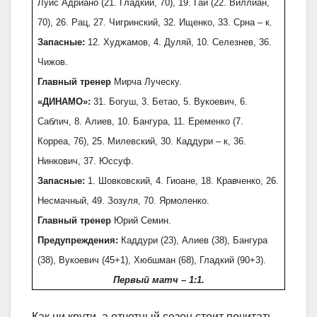
Луис Адриано (21. Гладкий, 70), 19. Гай (22. Виллиан,
70), 26. Рац, 27. Чигринский, 32. Ищенко, 33. Срна – к.
Запасные:
12. Худжамов, 4. Дуляй, 10. Селезнев, 36.
Чижов.
Главный тренер
Мирча Луческу.
«ДИНАМО»:
31. Богуш, 3. Бетао, 5. Вукоевич, 6.
Саблич, 8. Алиев, 10. Бангура, 11. Еременко (7.
Корреа, 76), 25. Милевский, 30. Каддури – к, 36.
Нинкович, 37. Юссуф.
Запасные:
1. Шовковский, 4. Гиоане, 18. Кравченко, 26.
Несмачный, 49. Зозуля,
70. Ярмоленко.
Главный тренер
Юрий Семин.
Предупреждения:
Каддури (23), Алиев (38), Бангура
(38), Вукоевич (45+1), Хюбшман (68), Гладкий (90+3).
Первый матч – 1:1.
Как ни крути, а отчетный сезон стоит почитать