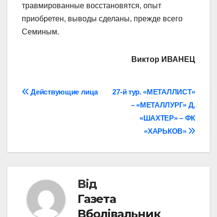
травмированные восстановятся, опыт
приобретен, выводы сделаны, прежде всего
Семиным.
Виктор ИВАНЕЦ
Навігація
Действующие лица
27-й тур. «МЕТАЛЛИСТ»
– «МЕТАЛЛУРГ» Д,
записів
«ШАХТЕР» – ФК
«ХАРЬКОВ»
Від
Газета
Вболівальник