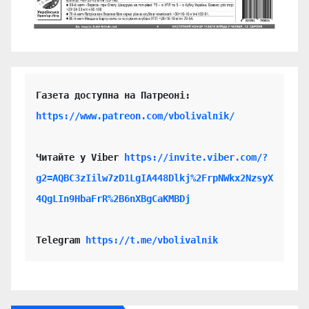
https://www.patreon.com/vbolivalnik/
Читайте у Viber 
https://invite.viber.com/?
g2=AQBC3zIilw7zD1LgIA448Dlkj%2FrpNWkx2NzsyX
4QgLIn9HbaFrR%2B6nXBgCaKMBDj
Telegram 
https://t.me/vbolivalnik