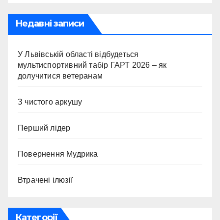
Недавні записи
У Львівській області відбудеться
мультиспортивний табір ГАРТ 2026 – як
долучитися ветеранам
З чистого аркушу
Перший лідер
Повернення Мудрика
Втрачені ілюзії
Категорії