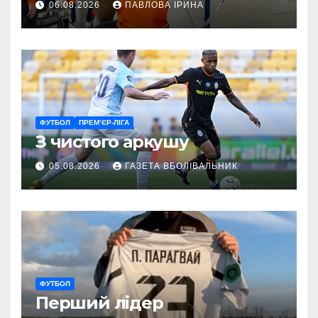
06.08.2026
ПАВЛОВА ІРИНА
ГАРТ 2026 – як долучитися
ветеранам
ФУТБОЛ
ПРЕМ’ЄР-ЛІГА
З чистого аркушу
05.08.2026
ГАЗЕТА ВБОЛІВАЛЬНИК
ФУТБОЛ
Перший лідер