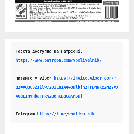
https://www.patreon.com/vbolivalnik/
Читайте у Viber 
https://invite.viber.com/?
g2=AQBC3zIilw7zD1LgIA448Dlkj%2FrpNWkx2NzsyX
4QgLIn9HbaFrR%2B6nXBgCaKMBDj
Telegram 
https://t.me/vbolivalnik