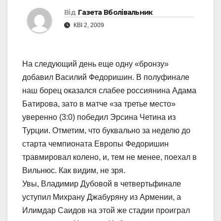
Від
Газета Вболівальник
КВІ 2, 2009
На следующий день еще одну «бронзу»
добавил Василий Федоришин. В полуфинале
наш борец оказался слабее россиянина Адама
Батирова, зато в матче «за третье место»
уверенно (3:0) победил Эрсина Четина из
Турции. Отметим, что буквально за неделю до
старта чемпионата Европы Федоришин
травмировал колено, и, тем не менее, поехал в
Вильнюс. Как видим, не зря.
Увы, Владимир Дубовой в четвертьфинале
уступил Михрану Джабуряну из Армении, а
Илимдар Саидов на этой же стадии проиграл