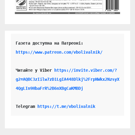
https://www.patreon.com/vbolivalnik/
Читайте у Viber 
https://invite.viber.com/?
g2=AQBC3zIilw7zD1LgIA448Dlkj%2FrpNWkx2NzsyX
4QgLIn9HbaFrR%2B6nXBgCaKMBDj
Telegram 
https://t.me/vbolivalnik