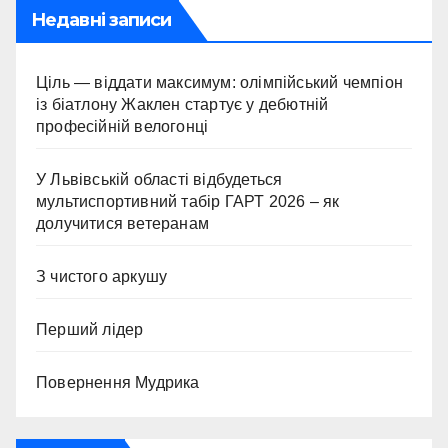
Недавні записи
Ціль — віддати максимум: олімпійський чемпіон
із біатлону Жаклен стартує у дебютній
професійній велогонці
У Львівській області відбудеться
мультиспортивний табір ГАРТ 2026 – як
долучитися ветеранам
З чистого аркушу
Перший лідер
Повернення Мудрика