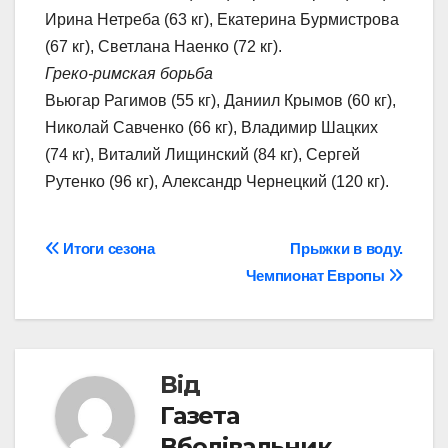
Ирина Нетреба (63 кг), Екатерина Бурмистрова
(67 кг), Светлана Наенко (72 кг).
Греко-римская борьба
Вьюгар Рагимов (55 кг), Даниил Крымов (60 кг),
Николай Савченко (66 кг), Владимир Шацких
(74 кг), Виталий Лищинский (84 кг), Сергей
Рутенко (96 кг), Александр Чернецкий (120 кг).
Навігація
Итоги сезона
Прыжки в воду.
Чемпионат Европы
записів
Від
Газета
Вболівальник