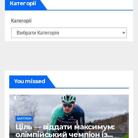
Категорії
Категорії
You missed
БІАТЛОН
Ціль — віддати максимум:
олімпійський чемпіон із