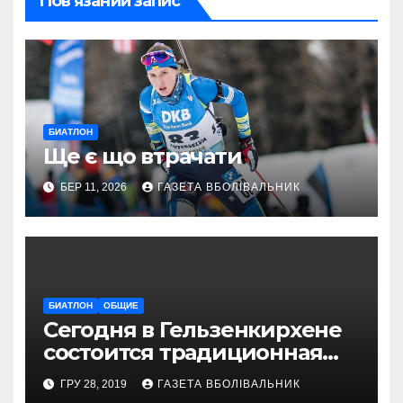
Пов’язаний запис
БИАТЛОН
Ще є що втрачати
БЕР 11, 2026
ГАЗЕТА ВБОЛІВАЛЬНИК
БИАТЛОН
ОБЩИЕ
Сегодня в Гельзенкирхене
состоится традиционная
Рождественская гонка
ГРУ 28, 2019
ГАЗЕТА ВБОЛІВАЛЬНИК