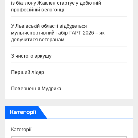
із біатлону Жаклен стартує у дебютній
професійній велогонці
У Львівській області відбудеться
мультиспортивний табір ГАРТ 2026 – як
долучитися ветеранам
З чистого аркушу
Перший лідер
Повернення Мудрика
Категорії
Категорії