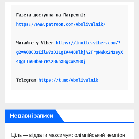
https://www.patreon.com/vbolivalnik/
Читайте у Viber 
https://invite.viber.com/?
g2=AQBC3zIilw7zD1LgIA448Dlkj%2FrpNWkx2NzsyX
4QgLIn9HbaFrR%2B6nXBgCaKMBDj
Telegram 
https://t.me/vbolivalnik
Недавні записи
Ціль — віддати максимум: олімпійський чемпіон