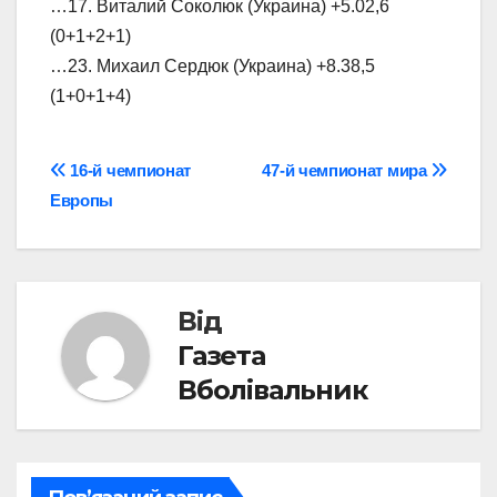
…17. Виталий Соколюк (Украина) +5.02,6
(0+1+2+1)
…23. Михаил Сердюк (Украина) +8.38,5
(1+0+1+4)
Навігація
16-й чемпионат
47-й чемпионат мира
Европы
записів
Від
Газета
Вболівальник