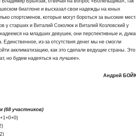
Владимир Брынзак, отвечая на вопрос «Болельщика», так
шеском биатлоне и высказал свои надежды на юных
ько спортсменов, которые могут бороться за высокие мест
ов у старших и Виталий Соколюк и Виталий Козловский у
 надеемся на младших девушек, они перспективные и, дума
. Единственное, из-за отсутствия денег мы не смогли
ройти акклиматизацию, как это сделали ведущие страны. Это
ат, но будем надеяться на лучшее».
Андрей БОЙ
м (68 участников)
0+1+0+0)
2)
2)