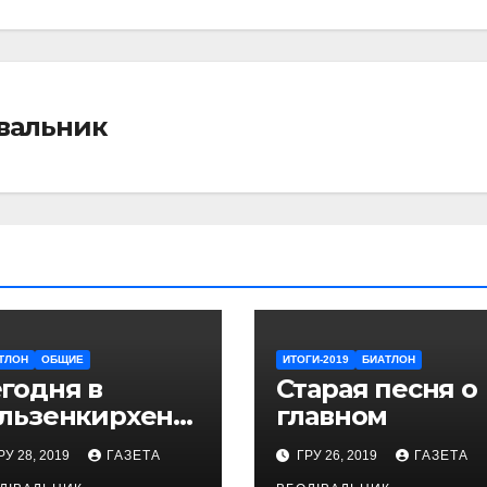
івальник
ТЛОН
ОБЩИЕ
ИТОГИ-2019
БИАТЛОН
годня в
Старая песня о
льзенкирхене
главном
стоится
РУ 28, 2019
ГАЗЕТА
ГРУ 26, 2019
ГАЗЕТА
радиционная