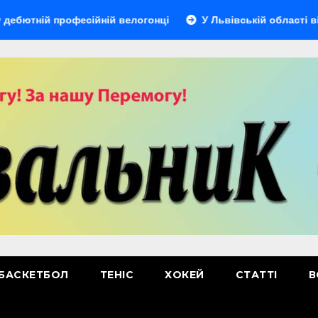
ній професійній велогонці
У Львівській області відбуде
БАСКЕТБОЛ
ТЕНІС
ХОКЕЙ
СТАТТІ
В