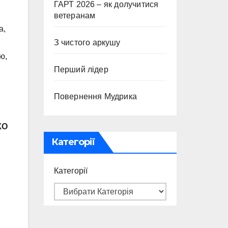
ГАРТ 2026 – як долучитися
ветеранам
а,
З чистого аркушу
ю,
Перший лідер
Повернення Мудрика
КО
Категорії
Категорії