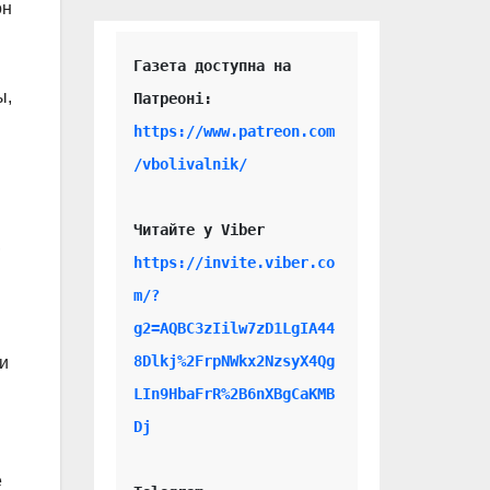
он
Газета доступна на 
ы,
https://www.patreon.com
/vbolivalnik/
Читайте у Viber 
,
https://invite.viber.co
m/?
g2=AQBC3zIilw7zD1LgIA44
8Dlkj%2FrpNWkx2NzsyX4Qg
 и
LIn9HbaFrR%2B6nXBgCaKMB
Dj
е