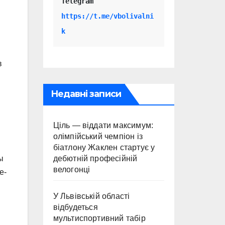
Telegram 
https://t.me/vbolivalni
k
в
Недавні записи
Ціль — віддати максимум:
олімпійський чемпіон із
біатлону Жаклен стартує у
дебютній професійній
ы
велогонці
е-
У Львівській області
відбудеться
мультиспортивний табір