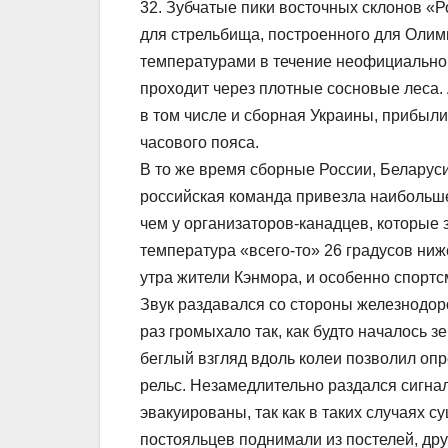
32. Зубчатые пики восточных склонов «
для стрельбища, построенного для Олим
температурами в течение неофициального
проходит через плотные сосновые леса.
в том числе и сборная Украины, прибыл
часового пояса.
В то же время сборные России, Беларуси
российская команда привезла наибольше
чем у организаторов-канадцев, которые 
температура «всего-то» 26 градусов ниже
утра жители Кэнмора, и особенно спорт
Звук раздавался со стороны железнодоро
раз громыхало так, как будто началось з
беглый взгляд вдоль колеи позволил опр
рельс. Незамедлительно раздался сигнал
эвакуированы, так как в таких случаях с
постояльцев поднимали из постелей, дру