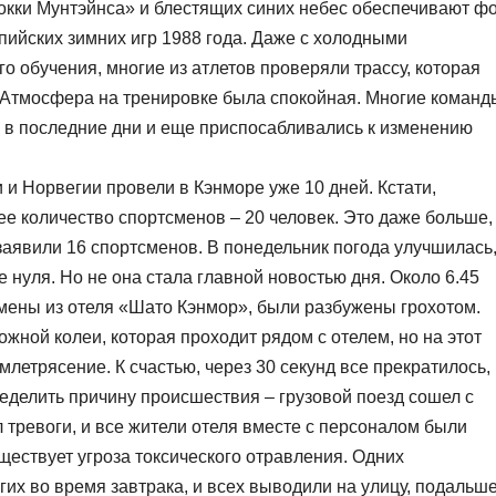
Рокки Мунтэйнса» и блестящих синих небес обеспечивают ф
пийских зимних игр 1988 года. Даже с холодными
 обучения, многие из атлетов проверяли трассу, которая
 Атмосфера на тренировке была спокойная. Многие команд
и в последние дни и еще приспосабливались к изменению
 и Норвегии провели в Кэнморе уже 10 дней. Кстати,
е количество спортсменов – 20 человек. Это даже больше,
заявили 16 спортсменов. В понедельник погода улучшилась
 нуля. Но не она стала главной новостью дня. Около 6.45
смены из отеля «Шато Кэнмор», были разбужены грохотом.
жной колеи, которая проходит рядом с отелем, но на этот
емлетрясение. К счастью, через 30 секунд все прекратилось,
еделить причину происшествия – грузовой поезд сошел с
 тревоги, и все жители отеля вместе с персоналом были
уществует угроза токсического отравления. Одних
гих во время завтрака, и всех выводили на улицу, подальш