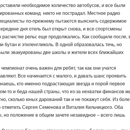
доставили необходимое количество автобусов, и все были
уированных команд никто не пострадал. Местное радио
 специалисты по-прежнему пытаются выяснить содержимое
ередине дня отель был открыт снова, и все спортсмены
по расчистке рельс еще продолжались. Как сообщили после, 
 бутан и этиленгликоль. В одной образовалась течь, но
 Были эвакуированы две школы и жители всех ближайших
 чемпионат очень важен для ребят, так как они учатся
тавляют. Все начинается с малого, и давать шанс проявить
 знаешь, кто именно подрастающая звезда и порой первое
ом-то и беда нашей страны, что из-за нехватки финансов м
о, сколько юных дарований так и не покажут себя. Из боле
отметить Сергея Семенова и Виталия Кильчицкого. Оба
, но положение в общем зачете незавидное – всего лишь