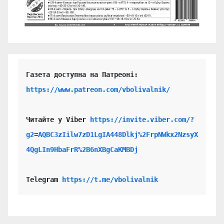
https://www.patreon.com/vbolivalnik/
Читайте у Viber 
https://invite.viber.com/?
g2=AQBC3zIilw7zD1LgIA448Dlkj%2FrpNWkx2NzsyX
4QgLIn9HbaFrR%2B6nXBgCaKMBDj
Telegram 
https://t.me/vbolivalnik