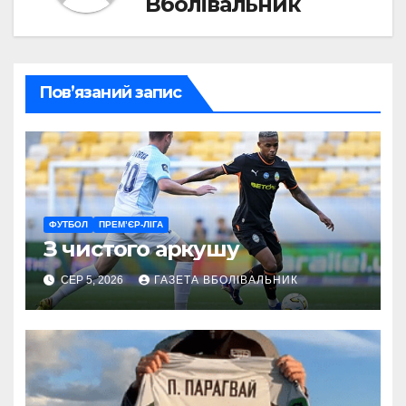
Вболівальник
Пов’язаний запис
ФУТБОЛ
ПРЕМ’ЄР-ЛІГА
З чистого аркушу
СЕР 5, 2026
ГАЗЕТА ВБОЛІВАЛЬНИК