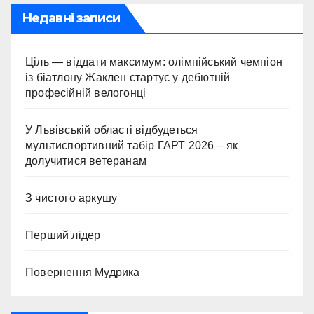
Недавні записи
Ціль — віддати максимум: олімпійський чемпіон
із біатлону Жаклен стартує у дебютній
професійній велогонці
У Львівській області відбудеться
мультиспортивний табір ГАРТ 2026 – як
долучитися ветеранам
З чистого аркушу
Перший лідер
Повернення Мудрика