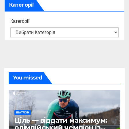
Категорії
Категорії
You missed
БІАТЛОН
Ціль — віддати максимум:
олімпійський чемпіон із