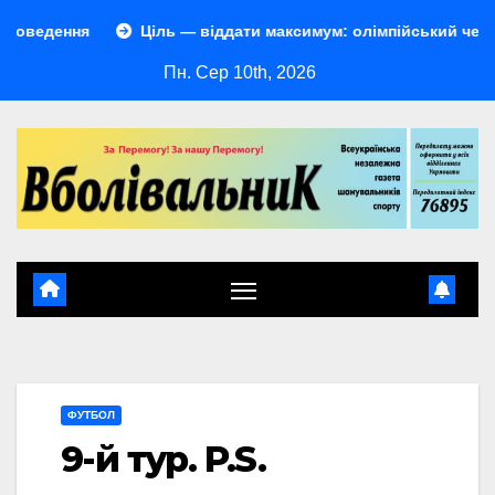
Перейти
ня
Ціль — віддати максимум: олімпійський чемпіон із бі
до
Пн. Сер 10th, 2026
контенту
ФУТБОЛ
9-й тур. P.S.