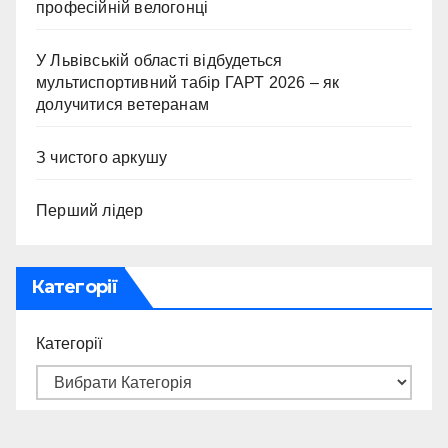
професійній велогонці
У Львівській області відбудеться
мультиспортивний табір ГАРТ 2026 – як
долучитися ветеранам
З чистого аркушу
Перший лідер
Категорії
Категорії