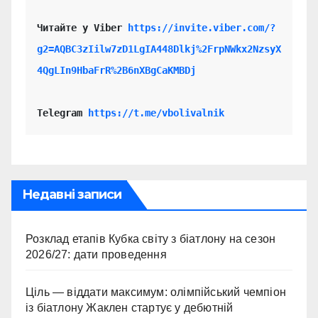
Читайте у Viber 
https://invite.viber.com/?
g2=AQBC3zIilw7zD1LgIA448Dlkj%2FrpNWkx2NzsyX
4QgLIn9HbaFrR%2B6nXBgCaKMBDj
Telegram 
https://t.me/vbolivalnik
Недавні записи
Розклад етапів Кубка світу з біатлону на сезон
2026/27: дати проведення
Ціль — віддати максимум: олімпійський чемпіон
із біатлону Жаклен стартує у дебютній