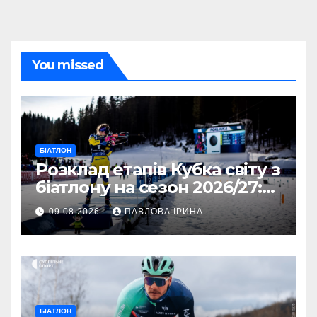
You missed
БІАТЛОН
Розклад етапів Кубка світу з
біатлону на сезон 2026/27:
дати проведення
09.08.2026
ПАВЛОВА ІРИНА
БІАТЛОН