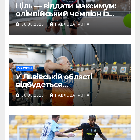
Ціль — віддати максимум:
олімпійський чемпіон із
біатлону Жаклен стартує у
06.08.2026
ПАВЛОВА ІРИНА
дебютній професійній
велогонці
БІАТЛОН
У Львівській області
відбудеться
мультиспортивний табір
06.08.2026
ПАВЛОВА ІРИНА
ГАРТ 2026 – як долучитися
ветеранам