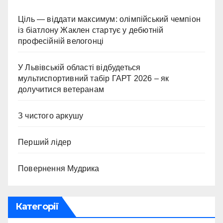
Ціль — віддати максимум: олімпійський чемпіон
із біатлону Жаклен стартує у дебютній
професійній велогонці
У Львівській області відбудеться
мультиспортивний табір ГАРТ 2026 – як
долучитися ветеранам
З чистого аркушу
Перший лідер
Повернення Мудрика
Категорії