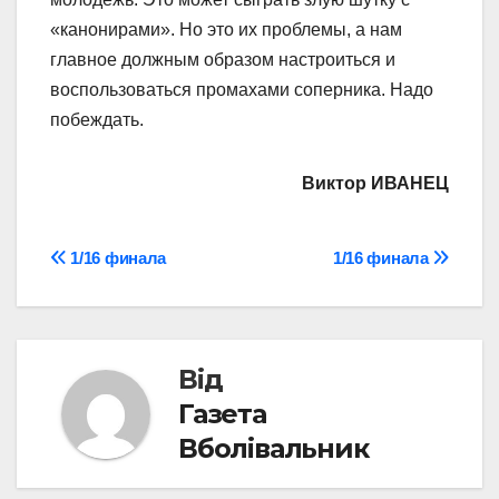
«канонирами». Но это их проблемы, а нам
главное должным образом настроиться и
воспользоваться промахами соперника. Надо
побеждать.
Виктор ИВАНЕЦ
Навігація
1/16 финала
1/16 финала
записів
Від
Газета
Вболівальник