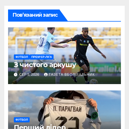
Пов’язаний запис
ФУТБОЛ
ПРЕМ’ЄР-ЛІГА
З чистого аркушу
СЕР 5, 2026
ГАЗЕТА ВБОЛІВАЛЬНИК
ФУТБОЛ
Перший лідер