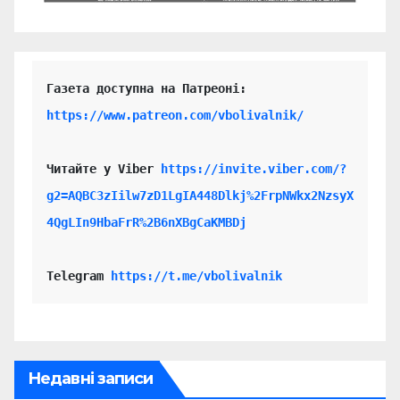
https://www.patreon.com/vbolivalnik/
Читайте у Viber 
https://invite.viber.com/?
g2=AQBC3zIilw7zD1LgIA448Dlkj%2FrpNWkx2NzsyX
4QgLIn9HbaFrR%2B6nXBgCaKMBDj
Telegram 
https://t.me/vbolivalnik
Недавні записи