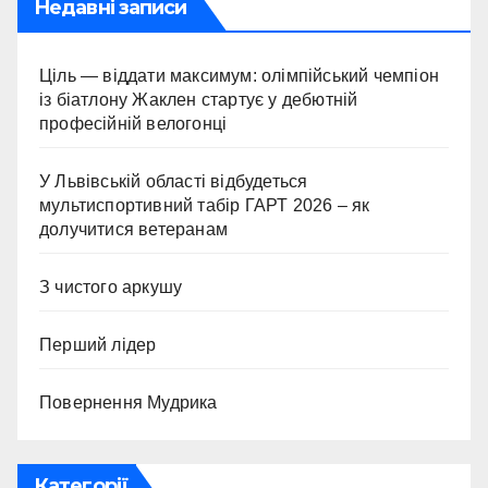
Недавні записи
Ціль — віддати максимум: олімпійський чемпіон
із біатлону Жаклен стартує у дебютній
професійній велогонці
У Львівській області відбудеться
мультиспортивний табір ГАРТ 2026 – як
долучитися ветеранам
З чистого аркушу
Перший лідер
Повернення Мудрика
Категорії