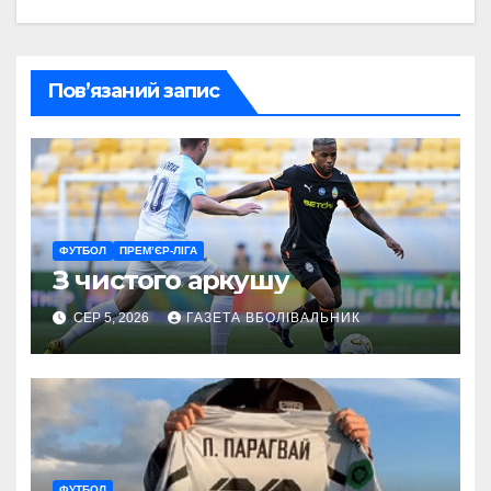
Пов’язаний запис
ФУТБОЛ
ПРЕМ’ЄР-ЛІГА
З чистого аркушу
СЕР 5, 2026
ГАЗЕТА ВБОЛІВАЛЬНИК
ФУТБОЛ