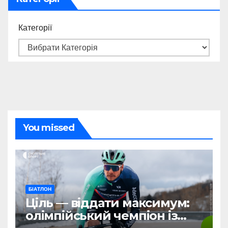
Категорії
You missed
БІАТЛОН
Ціль — віддати максимум:
олімпійський чемпіон із