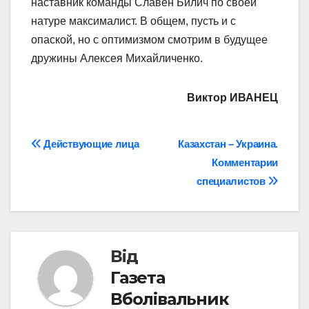
наставник команды Славен Билич по своей
натуре максималист. В общем, пусть и с
опаской, но с оптимизмом смотрим в будущее
дружины Алексея Михайличенко.
Виктор ИВАНЕЦ
Навігація
Действующие лица
Казахстан – Украина.
Комментарии
записів
специалистов
Від
Газета
Вболівальник