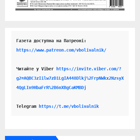
https://www.patreon.com/vbolivalnik/
Читайте у Viber 
https://invite.viber.com/?
g2=AQBC3zIilw7zD1LgIA448Dlkj%2FrpNWkx2NzsyX
4QgLIn9HbaFrR%2B6nXBgCaKMBDj
Telegram 
https://t.me/vbolivalnik