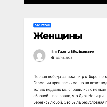
БАСКЕТБОЛ
Женщины
Від
Газета Вболівальник
ВЕР 8, 2008
Первая победа за шесть игр отборочног
Германии пришлась именно на визит под
только недавно мы справились с немками
сборной – все равно, что Дирк Новицки –
берегись любой. Это была безусловная п