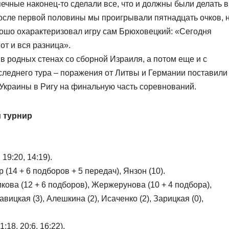
печные наконец-то сделали все, что и должны были делать в
после первой половины мы проигрывали пятнадцать очков, 
рошо охарактеризовал игру сам Брюховецкий: «Сегодня
от и вся разница».
 в родных стенах со сборной Израиля, а потом еще и с
следнего тура – поражения от Литвы и Германии поставили
Украины в Ригу на финальную часть соревнований.
 турнир
19:20, 14:19).
 (14 + 6 подборов + 5 передач), Янзон (10).
икова (12 + 6 подборов), Жержерунова (10 + 4 подбора),
авицкая (3), Алешкина (2), Исаченко (2), Зарицкая (0),
:18, 20:6, 16:22).