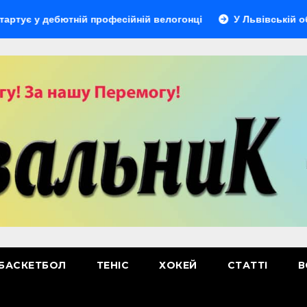
 у дебютній професійній велогонці
У Львівській області
БАСКЕТБОЛ
ТЕНІС
ХОКЕЙ
СТАТТІ
В