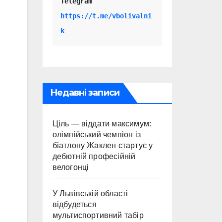
Telegram 
https://t.me/vbolivalni
k
Недавні записи
Ціль — віддати максимум:
олімпійський чемпіон із
біатлону Жаклен стартує у
дебютній професійній
велогонці
У Львівській області
відбудеться
мультиспортивний табір