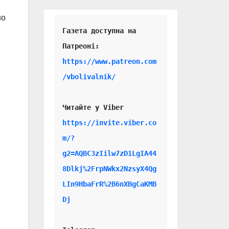
но
Газета доступна на 
https://www.patreon.com
/vbolivalnik/
Читайте у Viber 
https://invite.viber.co
m/?
g2=AQBC3zIilw7zD1LgIA44
8Dlkj%2FrpNWkx2NzsyX4Qg
LIn9HbaFrR%2B6nXBgCaKMB
Dj