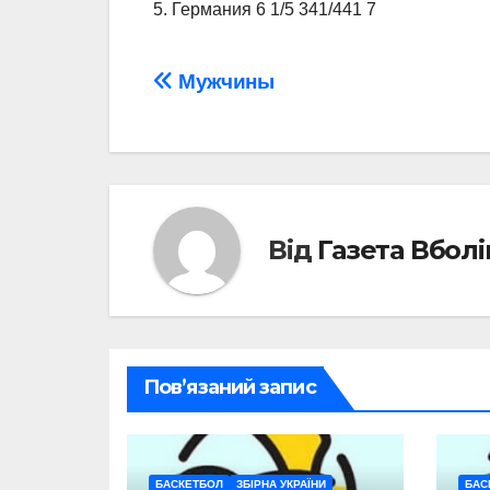
5. Германия 6 1/5 341/441 7
Навігація
Мужчины
записів
Від
Газета Вбол
Пов’язаний запис
БАСКЕТБОЛ
ЗБІРНА УКРАЇНИ
БАС