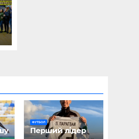
ФУТБОЛ
шу
Перший лідер