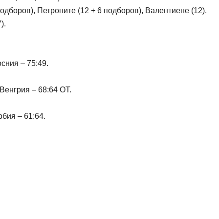
одборов), Петроните (12 + 6 подборов), Валентиене (12).
).
сния – 75:49.
Венгрия – 68:64 ОТ.
рбия – 61:64.