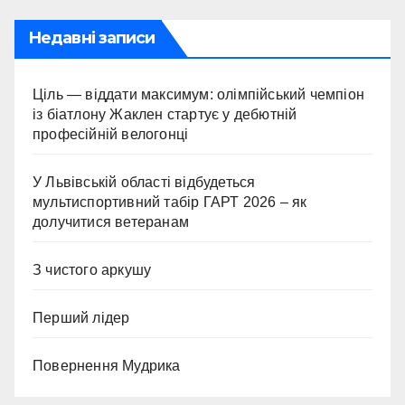
Недавні записи
Ціль — віддати максимум: олімпійський чемпіон
із біатлону Жаклен стартує у дебютній
професійній велогонці
У Львівській області відбудеться
мультиспортивний табір ГАРТ 2026 – як
долучитися ветеранам
З чистого аркушу
Перший лідер
Повернення Мудрика