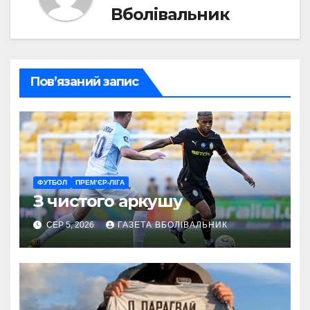
Вболівальник
Пов’язаний запис
ФУТБОЛ
ПРЕМ’ЄР-ЛІГА
З чистого аркушу
СЕР 5, 2026
ГАЗЕТА ВБОЛІВАЛЬНИК