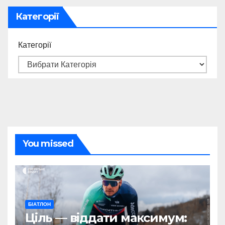
Категорії
Категорії
You missed
БІАТЛОН
Ціль — віддати максимум: