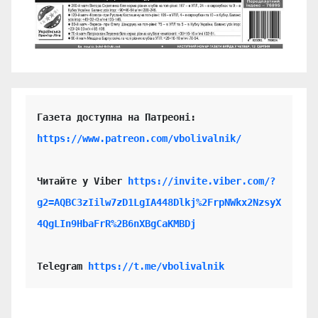
https://www.patreon.com/vbolivalnik/
Читайте у Viber 
https://invite.viber.com/?
g2=AQBC3zIilw7zD1LgIA448Dlkj%2FrpNWkx2NzsyX
4QgLIn9HbaFrR%2B6nXBgCaKMBDj
Telegram 
https://t.me/vbolivalnik