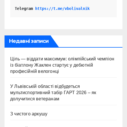
Telegram 
https://t.me/vbolivalnik
Недавні записи
Ціль — віддати максимум: олімпійський чемпіон
із біатлону Жаклен стартує у дебютній
професійній велогонці
У Львівській області відбудеться
мультиспортивний табір ГАРТ 2026 – як
долучитися ветеранам
З чистого аркушу