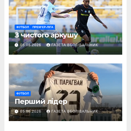
ФУТБОЛ
ПРЕМ’ЄР-ЛІГА
З чистого аркушу
05.08.2026
ГАЗЕТА ВБОЛІВАЛЬНИК
ФУТБОЛ
Перший лідер
05.08.2026
ГАЗЕТА ВБОЛІВАЛЬНИК