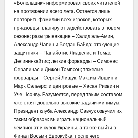
«Болельщик» информировал своих читателей
на протяжении всего лета. Остается лишь
повторить фамилии всех игроков, которых
приазовцы планируют задействовать в новом
сезоне: разыгрывающие – Халид эль-Амин,
Александр Чапин и Богдан Байда; атакующие
защитники – Панайотис Лиаделис и Томас
Делининкайтис; легкие форварды – Симонас
Серапинас и Дижон Томпсон; тяжелые
форварды – Сергей Лищук, Максим Ившин и
Марк Сэльерс; и центровые – Хасан Ризвич и
Уче Нсонву. Разумеется, перед таким составом
уже стоят довольно высокие задачи-минимум.
Президент клуба Александр Савчук озвучил их
таким образом: выиграть национальный
чемпионат и кубок Украины, а также выйти в
Финал Восьми Еврокубка, после чего