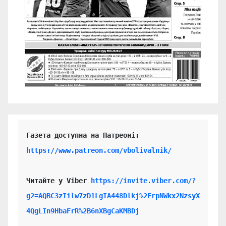
https://www.patreon.com/vbolivalnik/
Читайте у Viber 
https://invite.viber.com/?
g2=AQBC3zIilw7zD1LgIA448Dlkj%2FrpNWkx2NzsyX
4QgLIn9HbaFrR%2B6nXBgCaKMBDj