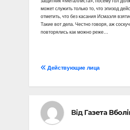
защитник «Металлиста», посему гол до
может служить только то, что эпизод де
отметить, что без касания Исмаэля взяти
Такие вот дела. Честно говоря, аж соскуч
повторялись как можно реже…
Навігація
Действующие лица
записів
Від
Газета Вбол