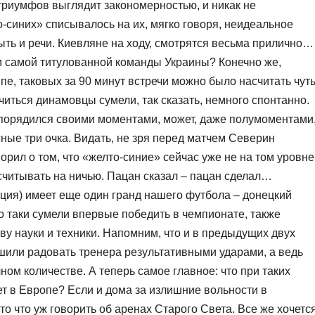
триумфов выглядит закономерностью, и никак не
-синих» списывалось на их, мягко говоря, неидеальное
быть и речи. Киевляне на ходу, смотрятся весьма прилично…
и самой титулованной команды Украины? Конечно же,
е, таковых за 90 минут встречи можно было насчитать чут
ичиться динамовцы сумели, так сказать, немного спонтанно.
спорядился своими моментами, может, даже полумоментами
ные три очка. Видать, не зря перед матчем Северин
рил о том, что «желто-синие» сейчас уже не на том уровне
считывать на ничью. Пацан сказал – пацан сделал…
ция) имеет еще один гранд нашего футбола – донецкий
то таки сумели впервые победить в чемпионате, также
у науки и техники. Напомним, что и в предыдущих двух
шили радовать тренера результативными ударами, а ведь
ном количестве. А теперь самое главное: что при таких
т в Европе? Если и дома за излишние вольности в
о что уж говорить об аренах Старого Света. Все же хочетс