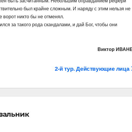
лжен быть засчитанным. Небольшим оправданием рефери
йствительно был крайне сложным. И наряду с этим нельзя не
е ворот никто бы не отменял.
ился за такого рода скандалами, и дай Бог, чтобы они
Виктор ИВАН
2-й тур. Действующие лица
івальник