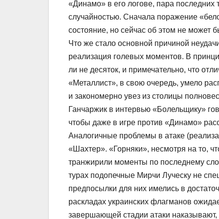
«Динамо» в его логове, пара последних 
случайностью. Сначала поражение «бело
состояние, но сейчас об этом не может 
Что же стало основной причиной неудач
реализация голевых моментов. В принцип
ли не десяток, и примечательно, что отл
«Металлист», в свою очередь, умело ра
и закономерно увез из столицы полновес
Ганчаржик в интервью «Болельщику» гово
чтобы даже в игре против «Динамо» рас
Аналогичные проблемы в атаке (реализа
«Шахтер». «Горняки», несмотря на то, ч
транжирили моменты по последнему слов
турах подопечные Мирчи Луческу не спе
предпосылки для них имелись в достаточ
раскладах украинских флагманов ожидае
завершающей стадии атаки наказывают, т