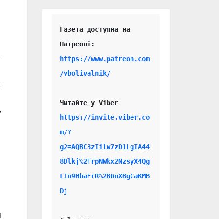
Газета доступна на 
ь
https://www.patreon.com
/vbolivalnik/
,
Читайте у Viber 
,
https://invite.viber.co
m/?
g2=AQBC3zIilw7zD1LgIA44
8Dlkj%2FrpNWkx2NzsyX4Qg
LIn9HbaFrR%2B6nXBgCaKMB
Dj
я