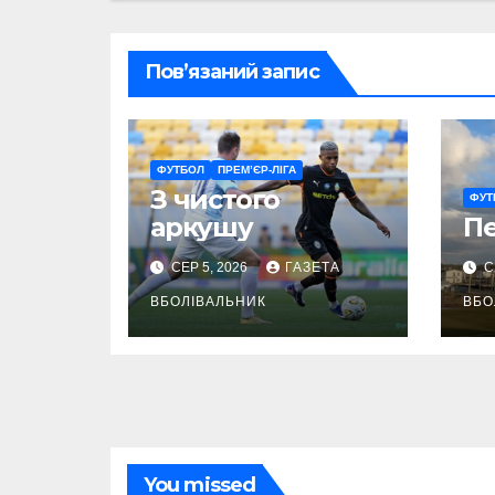
Пов’язаний запис
ФУТБОЛ
ПРЕМ’ЄР-ЛІГА
З чистого
ФУТ
аркушу
П
СЕР 5, 2026
ГАЗЕТА
С
ВБОЛІВАЛЬНИК
ВБО
You missed