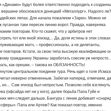
и «Динамо» будут более ответственно подходить к созданн
вершине обосновался донецкий «Металлург». Надолго ли?
судейских ляпах. Для начала пожалеем «Зарю». Можно не
к луганчан таки пересек линию ворот. Правда, наверняка
каким повторам. Кто-то скажет, что у арбитров нет
треть тот или иной эпизод… Да, доля истины в этих словах
обслуживающие матч, – профессионалы, а не дилетанты,
е повторов. Кстати, за свою типа высокую квалификацию о
овому гражданину Украины заработать совсем уж непросто
кать, как орешки, – такова их ОБЯЗАННОСТЬ!
нутом центральном поединке тура. Речь идет о голе Исмаэ
итал неверно отмененным. Забегая наперед, отмечаем, да
, но… Сам эпизод был непростым. Позволю себе взглянуть
ева (офсайда нет ни у кого), далее борьба Папа Гуйе и
з них мяч следует дальше, Бангура с линии добивает «снаря
я «сферы»: Папа или Артем? Как показал повтор, именно