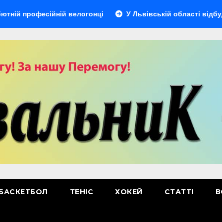
фесійній велогонці
У Львівській області відбудеться му
БАСКЕТБОЛ
ТЕНІС
ХОКЕЙ
СТАТТІ
В