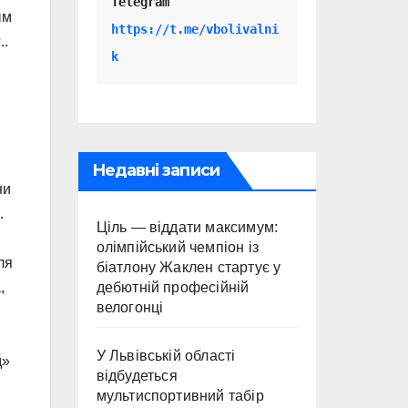
Telegram 
ым
https://t.me/vbolivalni
..
k
Недавні записи
ни
…
Ціль — віддати максимум:
олімпійський чемпіон із
ля
біатлону Жаклен стартує у
дебютній професійній
,
велогонці
У Львівській області
д»
відбудеться
мультиспортивний табір