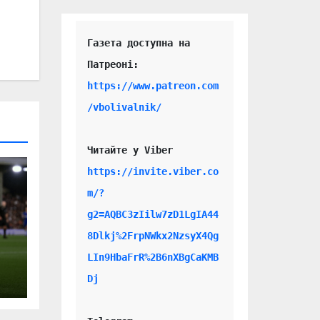
Газета доступна на 
https://www.patreon.com
/vbolivalnik/
Читайте у Viber 
https://invite.viber.co
m/?
g2=AQBC3zIilw7zD1LgIA44
8Dlkj%2FrpNWkx2NzsyX4Qg
LIn9HbaFrR%2B6nXBgCaKMB
Dj