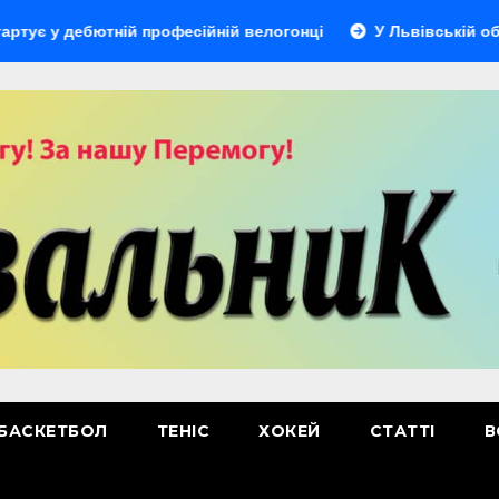
дебютній професійній велогонці
У Львівській області ві
БАСКЕТБОЛ
ТЕНІС
ХОКЕЙ
СТАТТІ
В