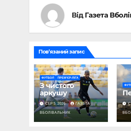
Від
Газета Вбол
Пов’язаний запис
ФУТБОЛ
ПРЕМ’ЄР-ЛІГА
З чистого
ФУТ
аркушу
П
СЕР 5, 2026
ГАЗЕТА
С
ВБОЛІВАЛЬНИК
ВБО