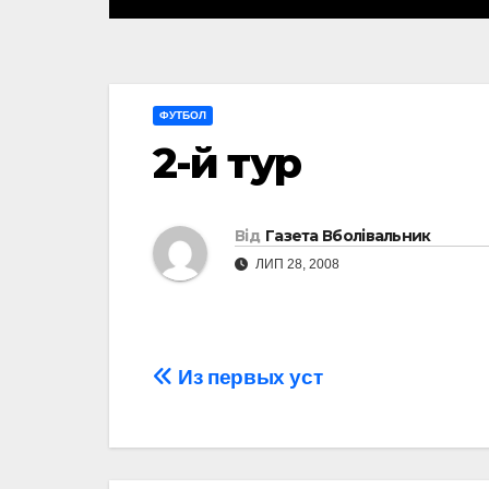
ФУТБОЛ
2-й тур
Від
Газета Вболівальник
ЛИП 28, 2008
Навігація
Из первых уст
записів