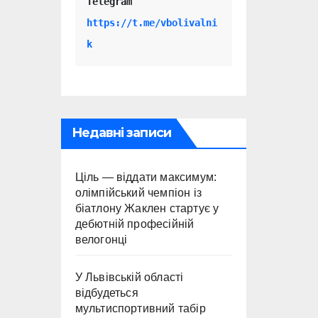
Telegram 
https://t.me/vbolivalni
k
Недавні записи
Ціль — віддати максимум:
олімпійський чемпіон із
біатлону Жаклен стартує у
дебютній професійній
велогонці
У Львівській області
відбудеться
мультиспортивний табір