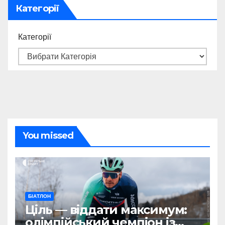
Категорії
Категорії
You missed
БІАТЛОН
Ціль — віддати максимум:
олімпійський чемпіон із