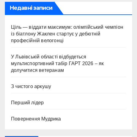
Недавні записи
Ціль — віддати максимум: олімпійський чемпіон
із біатлону Жаклен стартує у дебютній
професійній велогонці
У Львівській області відбудеться
мультиспортивний табір ГАРТ 2026 – як
долучитися ветеранам
З чистого аркушу
Перший лідер
Повернення Мудрика