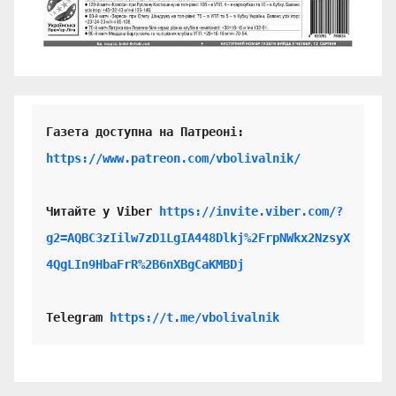
https://www.patreon.com/vbolivalnik/
Читайте у Viber 
https://invite.viber.com/?
g2=AQBC3zIilw7zD1LgIA448Dlkj%2FrpNWkx2NzsyX
4QgLIn9HbaFrR%2B6nXBgCaKMBDj
Telegram 
https://t.me/vbolivalnik