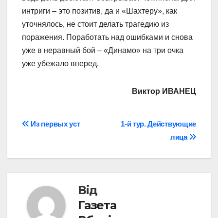
интриги – это позитив, да и «Шахтеру», как
уточнялось, не стоит делать трагедию из
поражения. Поработать над ошибками и снова
уже в неравный бой – «Динамо» на три очка
уже убежало вперед.
Виктор ИВАНЕЦ
Навігація
Из первых уст
1-й тур. Действующие
лица
записів
Від
Газета