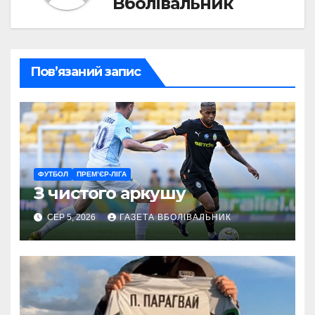
Вболівальник
Пов’язаний запис
ФУТБОЛ
ПРЕМ’ЄР-ЛІГА
З чистого аркушу
СЕР 5, 2026
ГАЗЕТА ВБОЛІВАЛЬНИК