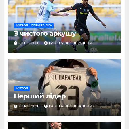
ФУТБОЛ
ПРЕМ’ЄР-ЛІГА
З чистого аркушу
СЕР 5, 2026
ГАЗЕТА ВБОЛІВАЛЬНИК
ФУТБОЛ
Перший лідер
СЕР 5, 2026
ГАЗЕТА ВБОЛІВАЛЬНИК