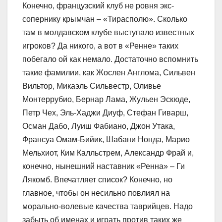
Конечно, французский клуб не ровня экс-
сопернику крымчан – «Тирасполю». Сколько
там в молдавском клубе выступало известных
игроков? Да никого, а вот в «Ренне» таких
побегало ой как немало. Достаточно вспомнить
такие фамилии, как Жослен Англома, Сильвен
Вильтор, Микаэль Сильвестр, Оливье
Монтеррубио, Бернар Лама, Жульен Эскюде,
Петр Чех, Эль-Хаджи Диуф, Стефан Гиварш,
Осман Дабо, Луиш Фабиано, Джон Утака,
Франсуа Омам-Бийик, Шабани Нонда, Марио
Мельхиот, Ким Калльстрем, Александр Фрай и,
конечно, нынешний наставник «Ренна» – Ги
Лякомб. Впечатляет список? Конечно, но
главное, чтобы он несильно повлиял на
морально-волевые качества таврийцев. Надо
забыть об именах и играть против таких же