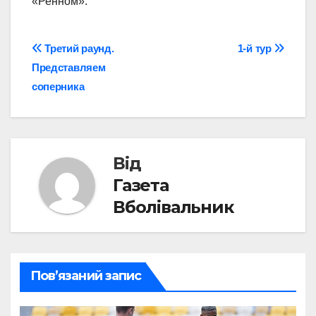
«Ренном».
Навігація
Третий раунд.
1-й тур
Представляем
записів
соперника
Від
Газета
Вболівальник
Пов’язаний запис