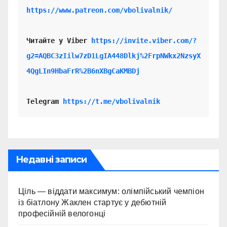
https://www.patreon.com/vbolivalnik/
Читайте у Viber 
https://invite.viber.com/?
g2=AQBC3zIilw7zD1LgIA448Dlkj%2FrpNWkx2NzsyX
4QgLIn9HbaFrR%2B6nXBgCaKMBDj
Telegram 
https://t.me/vbolivalnik
Недавні записи
Ціль — віддати максимум: олімпійський чемпіон
із біатлону Жаклен стартує у дебютній
професійній велогонці