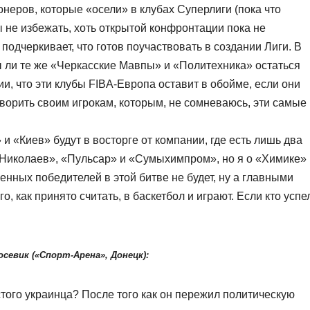
неров, которые «осели» в клубах Суперлиги (пока что
ны не избежать, хоть открытой конфронтации пока не
подчеркивает, что готов поучаствовать в создании Лиги. В
ы ли те же «Черкасские Мавпы» и «Политехника» остаться
зии, что эти клубы FIBA-Европа оставит в обойме, если они
говорить своим игрокам, которым, не сомневаюсь, эти самые
и «Киев» будут в восторге от компании, где есть лишь два
«Николаев», «Пульсар» и «Сумыхимпром», но я о «Химике» 
венных победителей в этой битве не будет, ну а главными
о, как принято считать, в баскетбол и играют. Если кто успе
осевик («Спорт-Арена», Донецк):
того украинца? После того как он пережил политическую