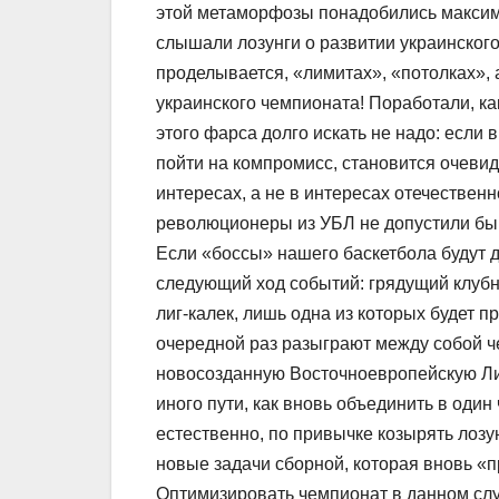
этой метаморфозы понадобились максима
слышали лозунги о развитии украинского
проделывается, «лимитах», «потолках»,
украинского чемпионата! Поработали, ка
этого фарса долго искать не надо: если 
пойти на компромисс, становится очевид
интересах, а не в интересах отечествен
революционеры из УБЛ не допустили бы 
Если «боссы» нашего баскетбола будут 
следующий ход событий: грядущий клуб
лиг-калек, лишь одна из которых будет 
очередной раз разыграют между собой че
новосозданную Восточноевропейскую Лигу
иного пути, как вновь объединить в оди
естественно, по привычке козырять лозу
новые задачи сборной, которая вновь «п
Оптимизировать чемпионат в данном сл