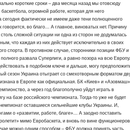
льно короткие сроки – два месяца назад мы отовсюду
 баскетбола, огромной работе, которая для него
 а сегодня фактически не имеем даже тени полноценного
к говорится, во благо… А главное, виноватых нет. Причину
в столь сложной ситуации ни одна из сторон не додумалась
ным, что каждая из них действует исключительно в своих
ного спорта. В противном случае, сторонники позиции ФБУ и
полного развала Суперлиги, а равно позора на всю Европу
действовать в подобном ключе и дальше, могу предположит
ный сезон Украина отыграет со смехотворным форматом дв
признана в Европе как официальная. БК «Киев» и «Азовмаш»
мпионство, а через год благополучно уйдут играть в
 на базе российского чемпионата. Тогда-то уже не будет
н чемпионат оставшиеся сильнейшие клубы Украины. И,
нгами о «развитии, работе, благе»… А заодно поставить
ролетит» мимо Евробаскета, и вновь по вине функционеров
учае можно одним способом – ФБУ должна принять часть