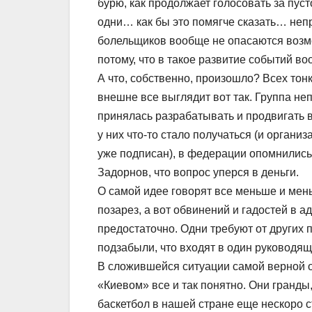
бурю, как продолжает голосовать за пуст
одни… как бы это помягче сказать… не
болельщиков вообще не опасаются возмо
потому, что в такое развитие событий во
А что, собственно, произошло? Всех тонк
внешне все выглядит вот так. Группа не
принялась разрабатывать и продвигать 
у них что-то стало получаться (и органи
уже подписан), в федерации опомнились 
Задорнов, что вопрос уперся в деньги.
О самой идее говорят все меньше и мен
позарез, а вот обвинений и гадостей в 
предостаточно. Одни требуют от других 
подзабыли, что входят в один руководящ
В сложившейся ситуации самой верной 
«Киевом» все и так понятно. Они гранды
баскетбол в нашей стране еще нескоро с