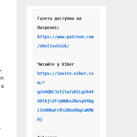
Газета доступна на 
https://www.patreon.com
/vbolivalnik/
.
Читайте у Viber 
ь
https://invite.viber.co
ух
m/?
 в
g2=AQBC3zIilw7zD1LgIA44
8Dlkj%2FrpNWkx2NzsyX4Qg
LIn9HbaFrR%2B6nXBgCaKMB
Dj
.