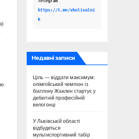
Telegram 
https://t.me/vbolivalni
k
а)
ю
Недавні записи
Ціль — віддати максимум:
олімпійський чемпіон із
ью
біатлону Жаклен стартує у
дебютній професійній
велогонці
У Львівській області
відбудеться
мультиспортивний табір