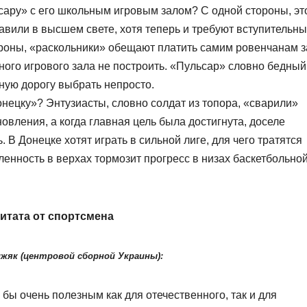
сару» с его школьным игровым залом? С одной стороны, эт
авили в высшем свете, хотя теперь и требуют вступительн
тороны, «раскольники» обещают платить самим ровенчанам з
йного игрового зала не построить. «Пульсар» словно бедный
ную дорогу выбрать непросто.
нецку»? Энтузиасты, словно солдат из топора, «сварили»
овления, а когда главная цель была достигнута, доселе
 В Донецке хотят играть в сильной лиге, для чего тратятся
ленность в верхах тормозит прогресс в низах баскетбольно
итата от спортсмена
жяк (центровой сборной Украины):
бы очень полезным как для отечественного, так и для