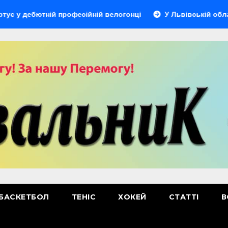
ютній професійній велогонці
У Львівській області відбу
БАСКЕТБОЛ
ТЕНІС
ХОКЕЙ
СТАТТІ
В