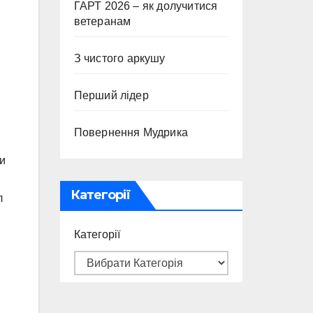
ГАРТ 2026 – як долучитися
ветеранам
З чистого аркушу
Перший лідер
Повернення Мудрика
и
Категорії
л
Категорії