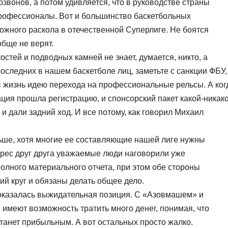
озвонов, а потом удивляется, что в руководстве страны
профессионалы. Вот и большинство баскетбольных
жного раскола в отечественной Суперлиге. Не боятся
обще не верят.
остей и подводных камней не знает, думается, никто, а
последних в нашем баскетболе лиц, заметьте с санкции ФБУ,
в жизнь идею перехода на профессиональные рельсы. А ког
зация прошла регистрацию, и спонсорский пакет какой-никак
и дали задний ход. И все потому, как говорил Михаил
ьше, хотя многие ее составляющие нашей лиге нужны
адрес друг друга уважаемые люди наговорили уже
полного материального отчета, при этом обе стороны
ий круг и обязаны делать общее дело.
оказалась выжидательная позиция. С «Азовмашем» и
, имеют возможность тратить много денег, понимая, что
танет прибыльным. А вот остальных просто жалко.