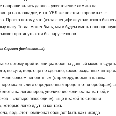
е напрашивались давно – ужесточение лимита на
инца на площадке, и т.п. УБЛ же не стоит торопиться с
. Просто потому, что (из-за специфики украинского бизнес
кому шагу. Тогда, может быть, мы и будем иметь полноценну
 сможет протянуть хотя бы пару сезонов.
с Сергеев (basket.com.ua):
пытке к этому прийти: инициаторов на данный момент судить
чего, по сути, ведь еще не сделано, кроме розданных интерв
я меня совсем непонятным (к примеру, верхняя планка
перечислить лиге определенный процент от «перебора»), а
 квоты на легионеров, увеличение количества матчей, и
ков – «четыре плюс один»). Еще в какой-то степени
, которые легко идут на контакт.
ола, ведь этот чемпионат обещает быть как никогда