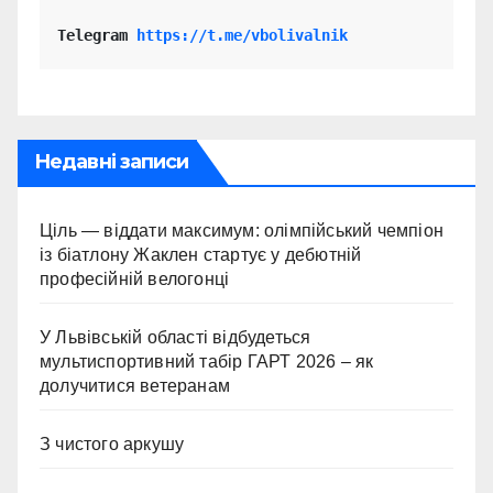
Telegram 
https://t.me/vbolivalnik
Недавні записи
Ціль — віддати максимум: олімпійський чемпіон
із біатлону Жаклен стартує у дебютній
професійній велогонці
У Львівській області відбудеться
мультиспортивний табір ГАРТ 2026 – як
долучитися ветеранам
З чистого аркушу