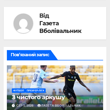
записів
Від
Газета
Вболівальник
Пов’язаний запис
ФУТБОЛ
ПРЕМ’ЄР-ЛІГА
З чистого аркушу
СЕР 5, 2026
ГАЗЕТА ВБОЛІВАЛЬНИК