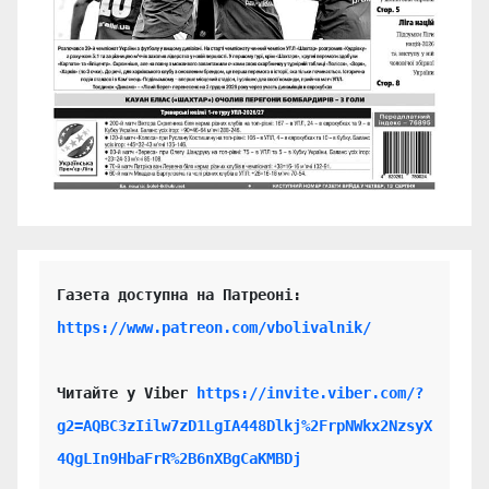
https://www.patreon.com/vbolivalnik/
Читайте у Viber 
https://invite.viber.com/?
g2=AQBC3zIilw7zD1LgIA448Dlkj%2FrpNWkx2NzsyX
4QgLIn9HbaFrR%2B6nXBgCaKMBDj