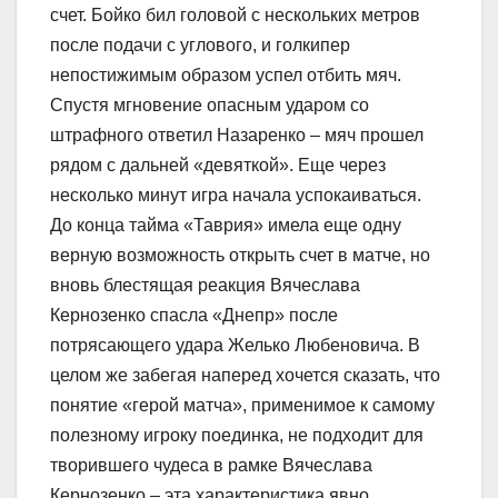
счет. Бойко бил головой с нескольких метров
после подачи с углового, и голкипер
непостижимым образом успел отбить мяч.
Спустя мгновение опасным ударом со
штрафного ответил Назаренко – мяч прошел
рядом с дальней «девяткой». Еще через
несколько минут игра начала успокаиваться.
До конца тайма «Таврия» имела еще одну
верную возможность открыть счет в матче, но
вновь блестящая реакция Вячеслава
Кернозенко спасла «Днепр» после
потрясающего удара Желько Любеновича. В
целом же забегая наперед хочется сказать, что
понятие «герой матча», применимое к самому
полезному игроку поединка, не подходит для
творившего чудеса в рамке Вячеслава
Кернозенко – эта характеристика явно