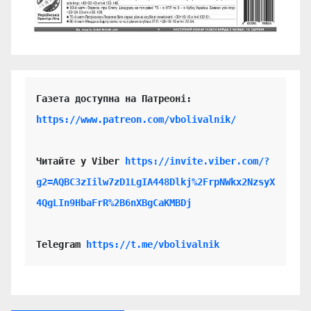
https://www.patreon.com/vbolivalnik/
Читайте у Viber 
https://invite.viber.com/?
g2=AQBC3zIilw7zD1LgIA448Dlkj%2FrpNWkx2NzsyX
4QgLIn9HbaFrR%2B6nXBgCaKMBDj
Telegram 
https://t.me/vbolivalnik