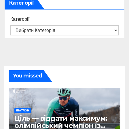
Категорії
Категорії
You missed
БІАТЛОН
Ціль — віддати максимум:
олімпійський чемпіон із