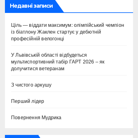
Недавні записи
Ціль — віддати максимум: олімпійський чемпіон
із біатлону Жаклен стартує у дебютній
професійній велогонці
У Львівській області відбудеться
мультиспортивний табір ГАРТ 2026 – як
долучитися ветеранам
З чистого аркушу
Перший лідер
Повернення Мудрика