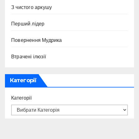
З чистого аркушу
Перший лідер
Повернення Мудрика
Втрачені ілюзії
Категорії
Категорії