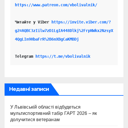
https://www.patreon.com/vbolivalnik/
Читайте у Viber 
https://invite.viber.com/?
g2=AQBC3zIilw7zD1LgIA448Dlkj%2FrpNWkx2NzsyX
4QgLIn9HbaFrR%2B6nXBgCaKMBDj
Telegram 
https://t.me/vbolivalnik
Недавні записи
У Львівській області відбудеться
мультиспортивний табір ГАРТ 2026 – як
долучитися ветеранам