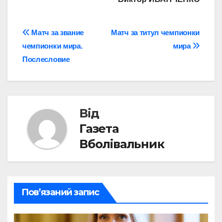
Навігація
Матч за звание
Матч за титул чемпионки
чемпионки мира.
мира
записів
Послесловие
Від
Газета
Вболівальник
Пов’язаний запис