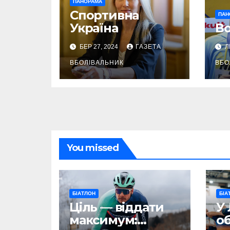
ПАНОРАМА
Спортивна
ПАН
Україна
Во
БЕР 27, 2024
ГАЗЕТА
Л
ВБОЛІВАЛЬНИК
ВБО
You missed
БІАТЛОН
БІА
Ціль — віддати
У 
максимум:
об