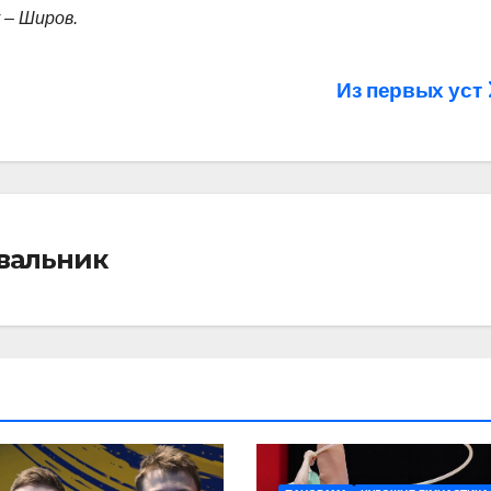
 – Широв.
Из первых уст
івальник