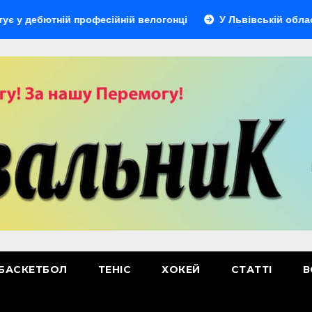
тній професійній велогонці
У Львівській області відбуд
БАСКЕТБОЛ
ТЕНІС
ХОКЕЙ
СТАТТІ
В