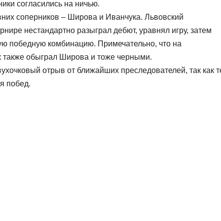
ики согласились на ничью.
вних соперников – Широва и Иванчука. Львовский
урнире нестандартно разыграл дебют, уравнял игру, затем
ую победную комбинацию. Примечательно, что на
 также обыграл Широва и тоже черными.
ухочковый отрыв от ближайших преследователей, так как т
я побед.