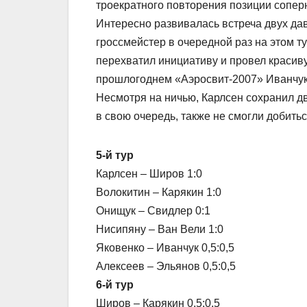
троекратного повторения позиции соперн
Интересно развивалась встреча двух да
гроссмейстер в очередной раз на этом т
перехватил инициативу и провел красив
прошлогоднем «Аэросвит-2007» Иванчук
Несмотря на ничью, Карлсен сохранил дв
в свою очередь, также не смогли добитьс
5-й тур
Карлсен – Широв 1:0
Волокитин – Карякин 1:0
Онищук – Свидлер 0:1
Нисипяну – Ван Вели 1:0
Яковенко – Иванчук 0,5:0,5
Алексеев – Эльянов 0,5:0,5
6-й тур
Широв – Карякин 0,5:0,5