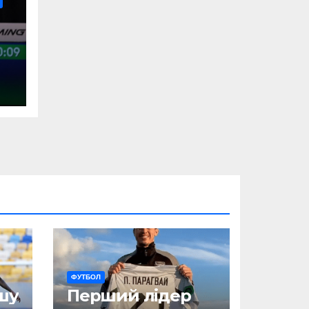
ФУТБОЛ
шу
Перший лідер