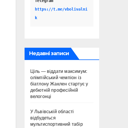
Telegram 
https://t.me/vbolivalni
k
Недавні записи
Ціль — віддати максимум:
олімпійський чемпіон із
біатлону Жаклен стартує у
дебютній професійній
велогонці
У Львівській області
відбудеться
мультиспортивний табір