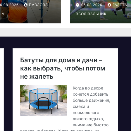
ідбудеться
6.08.2026
ПАВЛОВА
05.08.2026
ГАЗЕТА
ультиспортивн
 табір ГАРТ
НА
ВБОЛІВАЛЬНИК
26 – як
олучитися
етеранам