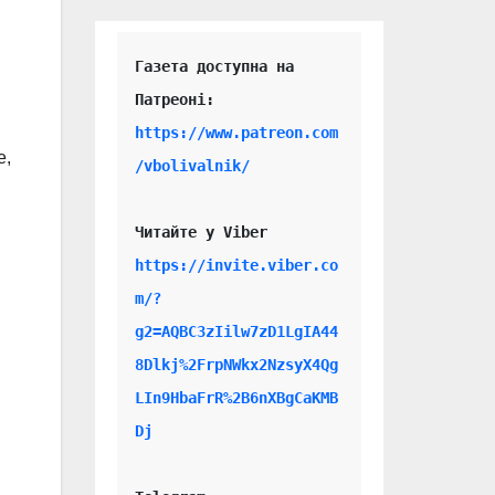
Газета доступна на 
https://www.patreon.com
е,
/vbolivalnik/
Читайте у Viber 
https://invite.viber.co
m/?
g2=AQBC3zIilw7zD1LgIA44
8Dlkj%2FrpNWkx2NzsyX4Qg
LIn9HbaFrR%2B6nXBgCaKMB
Dj