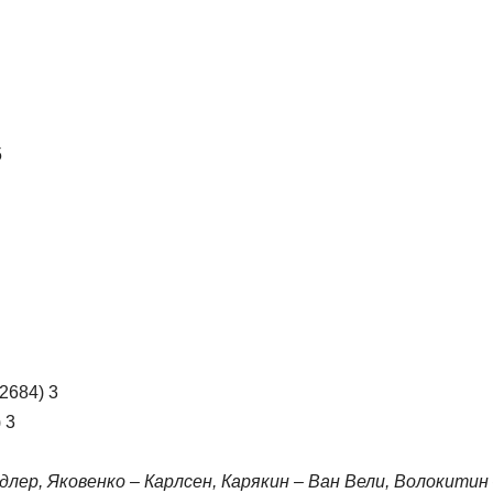
5
2684) 3
 3
длер, Яковенко – Карлсен, Карякин – Ван Вели, Волокитин