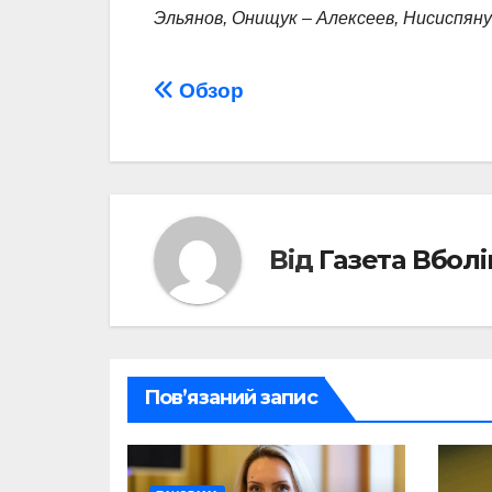
Эльянов, Онищук – Алексеев, Нисиспяну
Навігація
Обзор
записів
Від
Газета Вбол
Пов’язаний запис