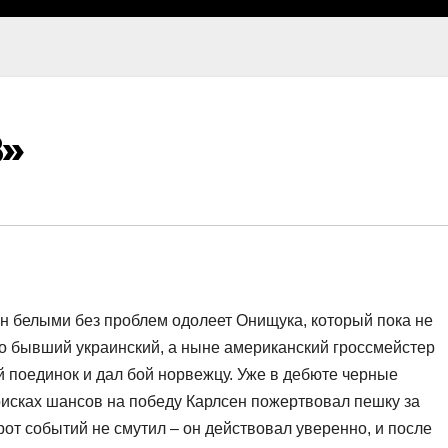
8»
ен белыми без проблем одолеет Онищука, который пока не
ко бывший украинский, а ныне американский гроссмейстер
й поединок и дал бой норвежцу. Уже в дебюте черные
оисках шансов на победу Карлсен пожертвовал пешку за
от событий не смутил – он действовал уверенно, и после