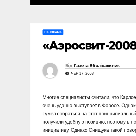
ПАНОРАМА
«Аэросвит-200
Від
Газета Вболівальник
ЧЕР 17, 2008
Многие специалисты считали, что Карлс
очень удачно выступает в Форосе. Одна
сумел собраться на этот принципиальны
получили удобную позицию, поэтому в п
инициативу. Однако Онищука такой повор