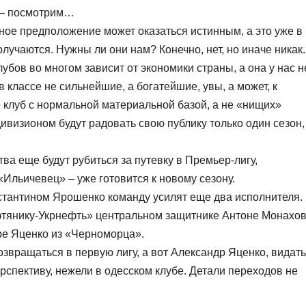
е – посмотрим…
анное предположение может оказаться истинным, а это уже в
лучаются. Нужны ли они нам? Конечно, нет, но иначе никак.
бов во многом зависит от экономики страны, а она у нас н
в классе не сильнейшие, а богатейшие, увы, а может, к
 клуб с нормальной материальной базой, а не «нищих»
ивизионом будут радовать свою публику только один сезон,
ва еще будут рубиться за путевку в Премьер-лигу,
Ильичевец» – уже готовится к новому сезону.
тантином Ярошенко команду усилят еще два исполнителя.
фтянику-Укрнефть» центральном защитнике Антоне Монахов
дре Яценко из «Черноморца».
озвращаться в первую лигу, а вот Александр Яценко, видать
спективу, нежели в одесском клубе. Детали переходов не