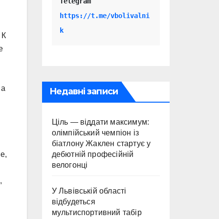
Telegram 
https://t.me/vbolivalni
k
 К
е
 а
Недавні записи
Ціль — віддати максимум:
олімпійський чемпіон із
біатлону Жаклен стартує у
дебютній професійній
е,
велогонці
,
У Львівській області
відбудеться
мультиспортивний табір