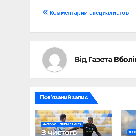
Навігація
Комментарии специалистов
записів
Від
Газета Вбол
Пов’язаний запис
ФУТБОЛ
ПРЕМ’ЄР-ЛІГА
З чистого
ФУТ