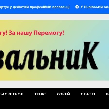
ебютній професійній велогонці
У Львівській області від
БАСКЕТБОЛ
ТЕНІС
ХОКЕЙ
СТАТТІ
В