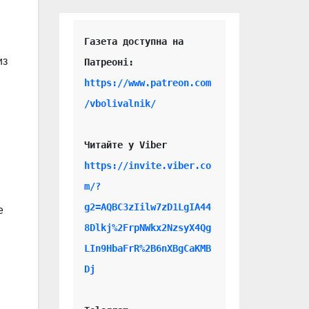
Газета доступна на 
из
https://www.patreon.com
/vbolivalnik/
Читайте у Viber 
https://invite.viber.co
m/?
g2=AQBC3zIilw7zD1LgIA44
е
8Dlkj%2FrpNWkx2NzsyX4Qg
LIn9HbaFrR%2B6nXBgCaKMB
Dj