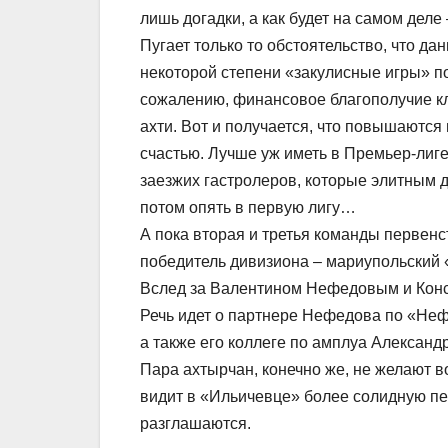
лишь догадки, а как будет на самом дел
Пугает только то обстоятельство, что д
некоторой степени «закулисные игры» по
сожалению, финансовое благополучие клу
ахти. Вот и получается, что повышаются 
счастью. Лучше уж иметь в Премьер-лиге
заезжих гастролеров, которые элитным д
потом опять в первую лигу…
А пока вторая и третья команды первенст
победитель дивизиона – мариупольский «
Вслед за Валентином Нефедовым и Конс
Речь идет о партнере Нефедова по «Не
а также его коллеге по амплуа Алексан
Пара ахтырчан, конечно же, не желают в
видит в «Ильичевце» более солидную пер
разглашаются.