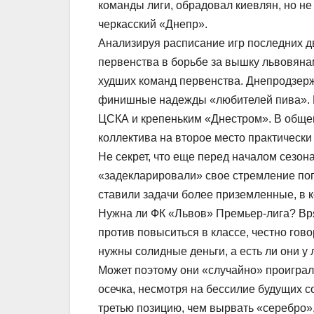
команды лиги, обрадовал киевлян, но не
черкасский «Днепр».
Анализируя расписание игр последних д
первенства в борьбе за вышку львовяна
худших команд первенства. Днепродзерж
финишные надежды «любителей пива». В
ЦСКА и крепеньким «Днестром». В общем,
коллектива на второе место практически
Не секрет, что еще перед началом сезон
«задекларировали» свое стремление поп
ставили задачи более приземленные, в к
Нужна ли ФК «Львов» Премьер-лига? Вря
против повыситься в классе, честно гов
нужны солидные деньги, а есть ли они 
Может поэтому они «случайно» проиграл
осечка, несмотря на бессилие будущих с
третью позицию, чем вырвать «серебро»,