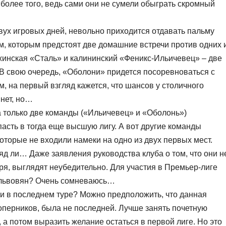
 более того, ведь сами они не сумели обыграть скромный
вух игровых дней, невольно приходится отдавать пальму
м, которым предстоят две домашние встречи против одних 
инская «Сталь» и калининский «Феникс-Ильичевец» – две
 свою очередь, «Оболони» придется посоревноваться с
 на первый взгляд кажется, что шансов у столичного
 нет, но…
а только две команды («Ильичевец» и «Оболонь»)
асть в тогда еще высшую лигу. А вот другие команды
оторые не входили намеки на одно из двух первых мест.
д ли… Даже заявления руководства клуба о том, что они н
оря, выглядят неубедительно. Для участия в Премьер-лиге
у львовян? Очень сомневаюсь…
и в последнем туре? Можно предположить, что данная
оперников, была не последней. Лучше занять почетную
 а потом выразить желание остаться в первой лиге. Но это