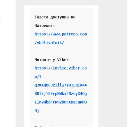
Газета доступна на 
а
https://www.patreon.com
/vbolivalnik/
Читайте у Viber 
https://invite.viber.co
m/?
g2=AQBC3zIilw7zD1LgIA44
8Dlkj%2FrpNWkx2NzsyX4Qg
LIn9HbaFrR%2B6nXBgCaKMB
Dj