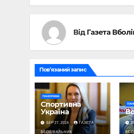
записів
Від
Газета Вбол
Пов’язаний запис
ПАНОРАМА
Спортивна
ПАН
Україна
Во
БЕР 27, 2024
ГАЗЕТА
Л
ВБОЛІВАЛЬНИК
ВБО