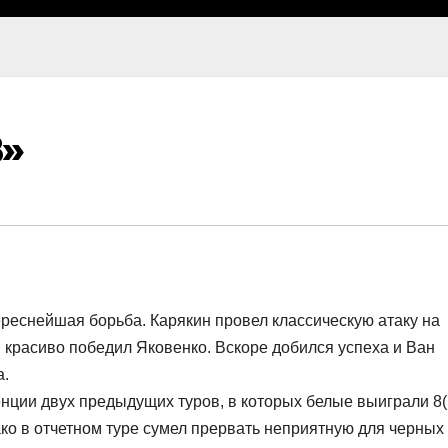
8»
ереснейшая борьба. Карякин провел классическую атаку на
 красиво победил Яковенко. Вскоре добился успеха и Ван
а.
нции двух предыдущих туров, в которых белые выиграли 8(!
нако в отчетном туре сумел прервать неприятную для черных