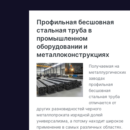
професійній
в
велогонці