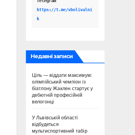
Telegram 
https://t.me/vbolivalni
k
Недавні записи
Ціль — віддати максимум:
олімпійський чемпіон із
біатлону Жаклен стартує у
дебютній професійній
велогонці
У Львівській області
відбудеться
мультиспортивний табір