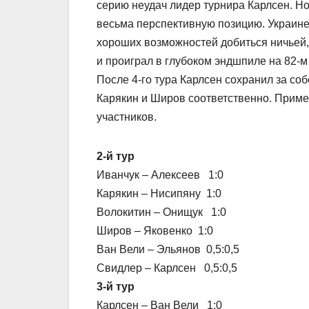
серию неудач лидер турнира Карлсен. Н
весьма перспективную позицию. Украине
хороших возможностей добиться ничьей,
и проиграл в глубоком эндшпиле на 82-м 
После 4-го тура Карлсен сохранил за со
Карякин и Широв соответственно. Приме
участников.
2-й тур
Иванчук – Алексеев 1:0
Карякин – Нисипяну 1:0
Волокитин – Онищук 1:0
Широв – Яковенко 1:0
Ван Вели – Эльянов 0,5:0,5
Свидлер – Карлсен 0,5:0,5
3-й тур
Карлсен – Ван Вели 1:0