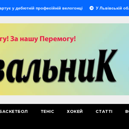
ебютній професійній велогонці
У Львівській області від
БАСКЕТБОЛ
ТЕНІС
ХОКЕЙ
СТАТТІ
В