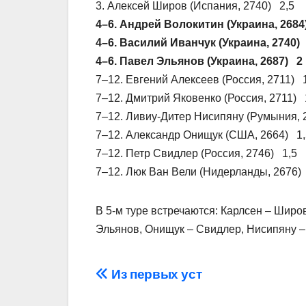
3. Алексей Широв (Испания, 2740) 2,5
4–6. Андрей Волокитин (Украина, 2684
4–6. Василий Иванчук (Украина, 2740)
4–6. Павел Эльянов (Украина, 2687) 2
7–12. Евгений Алексеев (Россия, 2711) 
7–12. Дмитрий Яковенко (Россия, 2711) 
7–12. Ливиу-Дитер Нисипяну (Румыния, 
7–12. Александр Онищук (США, 2664) 1,
7–12. Петр Свидлер (Россия, 2746) 1,5
7–12. Люк Ван Вели (Нидерланды, 2676)
В 5-м туре встречаются: Карлсен – Широ
Эльянов, Онищук – Свидлер, Нисипяну –
Навігація
Из первых уст