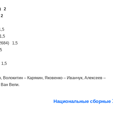
) 2
 2
1,5
1,5
2684) 1,5
5
 1,5
в, Волокитин – Карякин, Яковенко – Иванчук, Алексеев –
 Ван Вели.
Национальные сборные