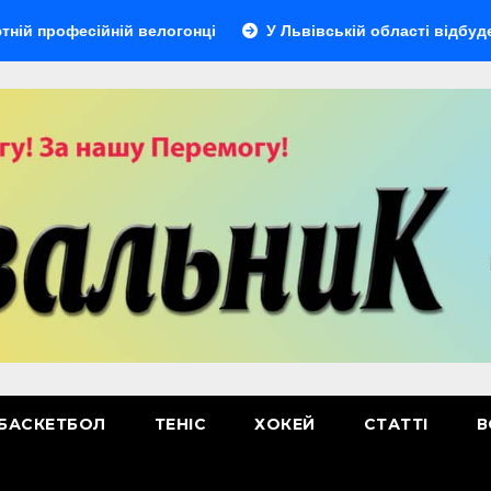
есійній велогонці
У Львівській області відбудеться мул
БАСКЕТБОЛ
ТЕНІС
ХОКЕЙ
СТАТТІ
В