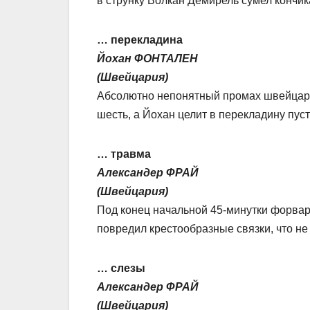
в струнку Волкан Демирель сумел кончик
… перекладина
Йохан ФОНТАЛЕН
(Швейцария)
Абсолютно непонятный промах швейцарца
шесть, а Йохан целит в перекладину пуст
… травма
Александер ФРАЙ
(Швейцария)
Под конец начальной 45-минутки форва
повредил крестообразные связки, что не
… слезы
Александер ФРАЙ
(Швейцария)