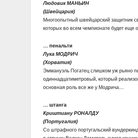
Людовик МАНЬИН
(Швейцария)
Многоопытный швейцарский защитник св
которых во всем чемпионате будет еще 
… пенальти
Лука МОДРИЧ
(Хорватия)
Эммануэль Погатец слишком уж рьяно пы
одиннадцатиметровый, который реализов
основная роль все же у Модрича…
… штанга
Криштиану РОНАЛДУ
(Португалия)
Со штрафного португальский вундеркинд 