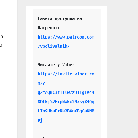
Газета доступна на 
ер
https://www.patreon.com
о
/vbolivalnik/
Читайте у Viber 
https://invite.viber.co
m/?
g2=AQBC3zIilw7zD1LgIA44
8Dlkj%2FrpNWkx2NzsyX4Qg
LIn9HbaFrR%2B6nXBgCaKMB
Dj