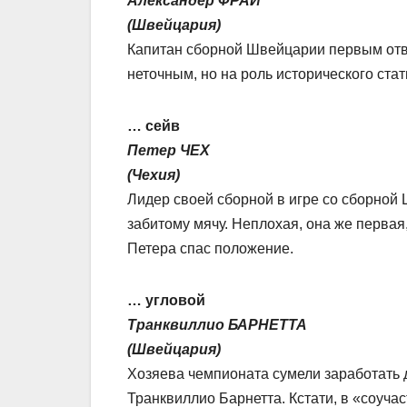
Александер ФРАЙ
(Швейцария)
Капитан сборной Швейцарии первым отва
неточным, но на роль исторического ста
… сейв
Петер ЧЕХ
(Чехия)
Лидер своей сборной в игре со сборной
забитому мячу. Неплохая, она же первая
Петера спас положение.
… угловой
Транквиллио БАРНЕТТА
(Швейцария)
Хозяева чемпионата сумели заработать 
Транквиллио Барнетта. Кстати, в «соуча