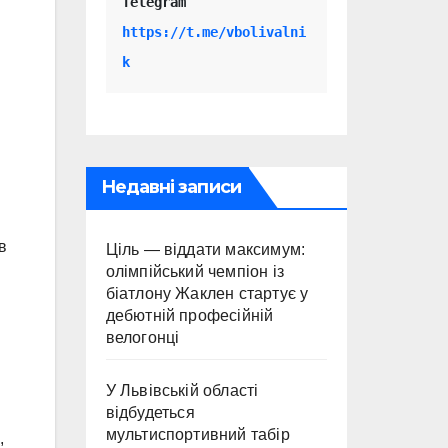
Telegram 
https://t.me/vbolivalni
k
Недавні записи
в
Ціль — віддати максимум:
олімпійський чемпіон із
біатлону Жаклен стартує у
дебютній професійній
велогонці
У Львівській області
відбудеться
мультиспортивний табір
,