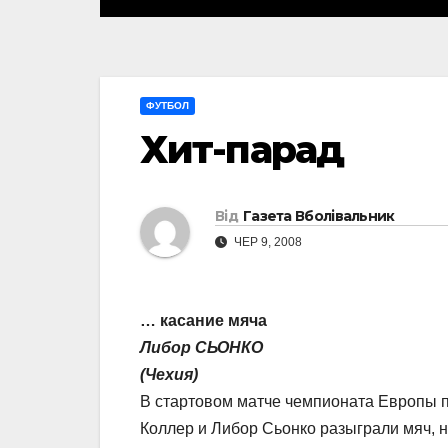
ФУТБОЛ
Хит-парад
Від
Газета Вболівальник
ЧЕР 9, 2008
… касание мяча
Либор СЬОНКО
(Чехия)
В стартовом матче чемпионата Европы п
Коллер и Либор Сьонко разыграли мяч, н