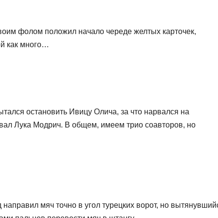
оим фолом положил начало череде желтых карточек,
ой как много…
тался остановить Ивицу Олича, за что нарвался на
ал Лука Модрич. В общем, имеем трио соавторов, но
направил мяч точно в угол турецких ворот, но вытянувший