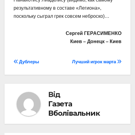
результативному в составе «Легиона»,
поскольку сыграл грек совсем неброско)…
Сергей ГЕРАСИМЕНКО
Киев – Донецк – Киев
Навігація
Дублеры
Лучший игрок марта
записів
Від
Газета
Вболівальник