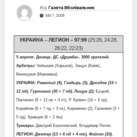
Від
Газета Вболівальник
КВІ 7, 2008
УКРАИНА – ЛЕГИОН – 97:99
(25:26, 24:28,
26:22, 22:23)
5 апреля. Донецк. ДС «Дружба». 3000 зрителей.
Арбитры:
Чебышев (Харьков), Защук (Киев),
Винокуров (Макеевка).
УКРАИНА:
Раевский (4), Гладырь (3), Дроздов (14 +
12 пд), Гуртовой (30 + 7 пд), Лищук (2);
Буцкий,
Панченко (9 + 12 пр + 4 пт), Р. Кривич (16 + 6 пр),
Кораблев (8 + 7 пд + 3 пх), Корниенко (2), Галенкин (3 +
5 пд), Кравцов (6 + 2 бш).
Тренеры:
Дмитрий Базелевский, Владимир Полях.
ЛЕГИОН:
Джетер (13 + 6 пд + 4 пт), Фэйсон (10),