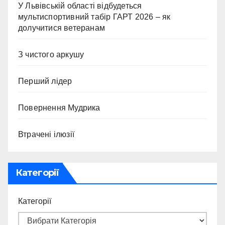
У Львівській області відбудеться
мультиспортивний табір ГАРТ 2026 – як
долучитися ветеранам
З чистого аркушу
Перший лідер
Повернення Мудрика
Втрачені ілюзії
Категорії
Категорії