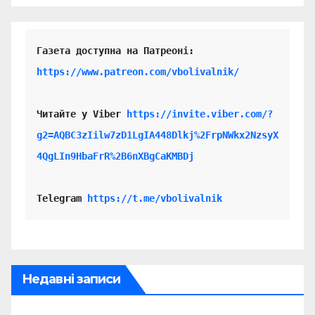
https://www.patreon.com/vbolivalnik/
Читайте у Viber 
https://invite.viber.com/?
g2=AQBC3zIilw7zD1LgIA448Dlkj%2FrpNWkx2NzsyX
4QgLIn9HbaFrR%2B6nXBgCaKMBDj
Telegram 
https://t.me/vbolivalnik
Недавні записи