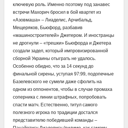
ключевую роль. Именно поэтому под занавес
встречи Махорич бросил в бой квартет из
«Азовмаша» – Лиаделис, Арчибальд,
Мещеряков, Бьюфорд, разбавив
«машиностроителей» Джетером. И иностранцы
не дрогнули – «трешки» Бьюфорда и Джетера
создали задел, который импровизированной
сборной Украины отыграть не удалось.
Особенно обидно, что за 14 секунд до
финальной сирены, уступая 97:99, подопечные
Базелевского не сумели даже сфолить на
одном из оппонентов, чтобы в случае промаха
соперника с линии штрафных, попробовать
спасти матч. Естественно, титул самого
полезного игрока по традиции достался
представителю победившей команды –
Панайотису Лиаделису (видимо, как самому