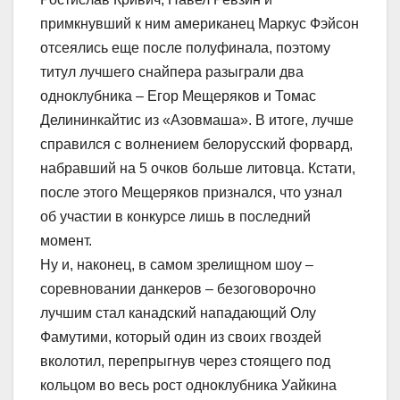
примкнувший к ним американец Маркус Фэйсон
отсеялись еще после полуфинала, поэтому
титул лучшего снайпера разыграли два
одноклубника – Егор Мещеряков и Томас
Делининкайтис из «Азовмаша». В итоге, лучше
справился с волнением белорусский форвард,
набравший на 5 очков больше литовца. Кстати,
после этого Мещеряков признался, что узнал
об участии в конкурсе лишь в последний
момент.
Ну и, наконец, в самом зрелищном шоу –
соревновании данкеров – безоговорочно
лучшим стал канадский нападающий Олу
Фамутими, который один из своих гвоздей
вколотил, перепрыгнув через стоящего под
кольцом во весь рост одноклубника Уайкина