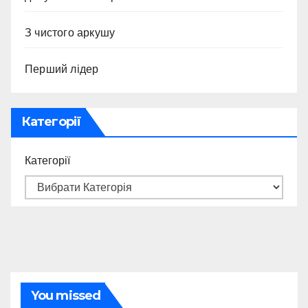
З чистого аркушу
Перший лідер
Категорії
Категорії
You missed