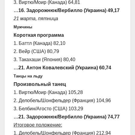
3. Виртю/Моир (Канада) 64,81
…16. Задорожнюк/Вербилло (Украина) 49,17
21 марта, пятница
Мужчины
Короткая программа
1. Баттл (Канада) 82,10
2. Вейр (США) 80,79
3. Такахаши (Япония) 80,40
…21. Антон Ковалевский (Украина) 60,74
Танцы на льду
Произвольный танец
1. Виртю/Моир (Канада) 105,28
2. Делобель/Шонфельдер (Франция) 104,96
3. Белбин/Агосто (США) 103,29
…21. Задорожнюк/Вербилло (Украина) 74,77
Итоговое положение:
1. Делобель/Шонфельдер (Франция) 212,94