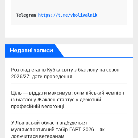
Telegram 
https://t.me/vbolivalnik
Недавні записи
Розклад етапів Кубка світу з біатлону на сезон
2026/27: дати проведення
Ціль — віддати максимум: олімпійський чемпіон
із біатлону Жаклен стартує у дебютній
професійній велогонці
У Львівській області відбудеться
мультиспортивний табір ГАРТ 2026 – як
долучитися ветеранам