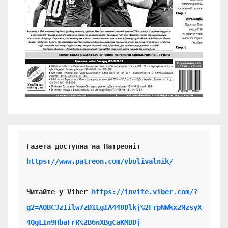
https://www.patreon.com/vbolivalnik/
Читайте у Viber 
https://invite.viber.com/?
g2=AQBC3zIilw7zD1LgIA448Dlkj%2FrpNWkx2NzsyX
4QgLIn9HbaFrR%2B6nXBgCaKMBDj