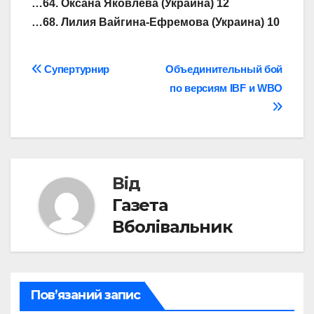
…64. Оксана Яковлева (Украина) 12
…68. Лилия Вайгина-Ефремова (Украина) 10
Навігація
Супертурнир
Объединительный бой
по версиям IBF и WBO
записів
Від
Газета
Вболівальник
Пов’язаний запис