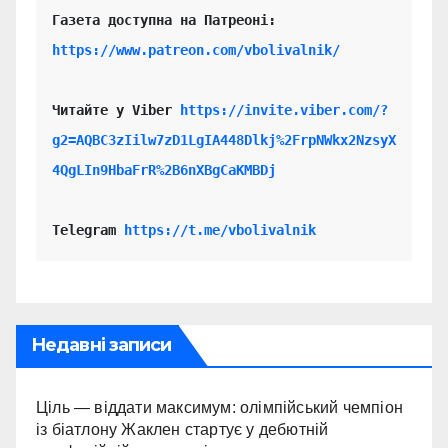
https://www.patreon.com/vbolivalnik/
Читайте у Viber 
https://invite.viber.com/?
g2=AQBC3zIilw7zD1LgIA448Dlkj%2FrpNWkx2NzsyX
4QgLIn9HbaFrR%2B6nXBgCaKMBDj
Telegram 
https://t.me/vbolivalnik
Недавні записи
Ціль — віддати максимум: олімпійський чемпіон
із біатлону Жаклен стартує у дебютній