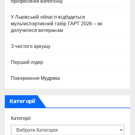
професійній велогонці
У Львівській області відбудеться
мультиспортивний табір ГАРТ 2026 – як
долучитися ветеранам
З чистого аркушу
Перший лідер
Повернення Мудрика
Категорії
Категорії