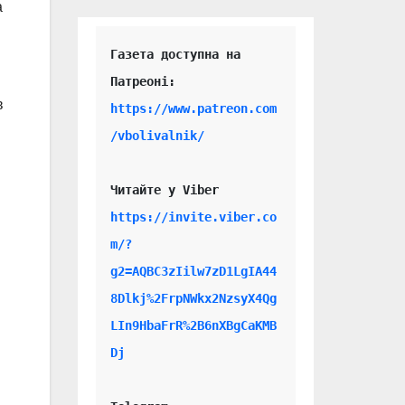
а
Газета доступна на 
в
https://www.patreon.com
/vbolivalnik/
Читайте у Viber 
https://invite.viber.co
m/?
g2=AQBC3zIilw7zD1LgIA44
8Dlkj%2FrpNWkx2NzsyX4Qg
LIn9HbaFrR%2B6nXBgCaKMB
Dj