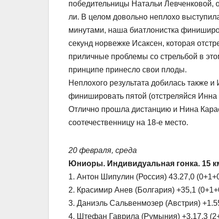
победительницы Натальи Левченковой, от
ли. В целом довольно неплохо выступи
минутами, наша биатлонистка финиширов
секунд норвежке Исаксен, которая отстр
приличные проблемы со стрельбой в этом
принципе принесло свои плоды.
Неплохого результата добилась также и
финишировать пятой (отстреляйся Инна 
Отлично прошла дистанцию и Нина Карас
соотечественницу на 18-е место.
20 февраля, среда
Юниоры. Индивидуальная гонка. 15 км
1. Антон Шипулин (Россия) 43.27,0 (0+1+
2. Красимир Анев (Болгария) +35,1 (0+1+
3. Даниэль Сальвенмозер (Австрия) +1.5
4. Штефан Гаврила (Румыния) +3.17,3 (2