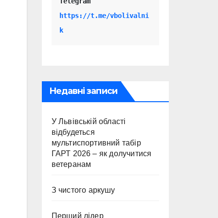
Telegram 
https://t.me/vbolivalni
k
Недавні записи
У Львівській області
відбудеться
мультиспортивний табір
ГАРТ 2026 – як долучитися
ветеранам
З чистого аркушу
Перший лідер