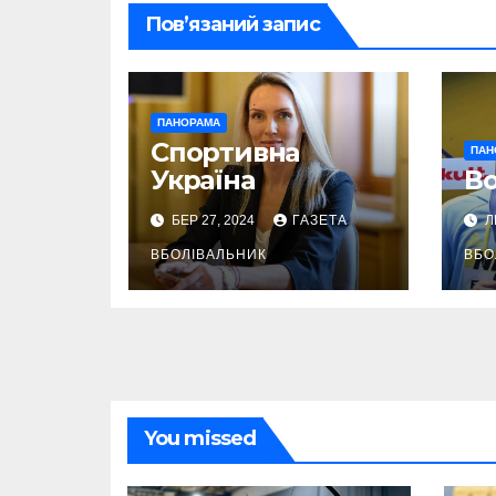
Пов’язаний запис
ПАНОРАМА
Спортивна
ПАН
Україна
Во
БЕР 27, 2024
ГАЗЕТА
Л
ВБОЛІВАЛЬНИК
ВБО
You missed