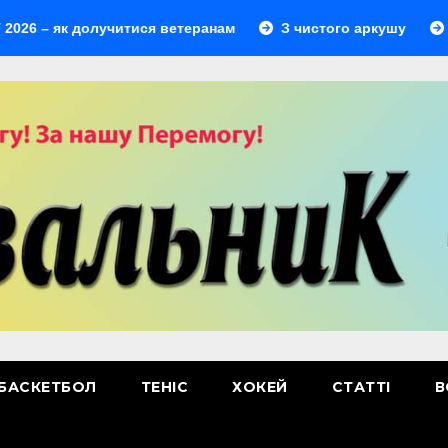
к долучитися ветеранам
З чистого аркушу
Перший 
БАСКЕТБОЛ
ТЕНІС
ХОКЕЙ
СТАТТІ
В