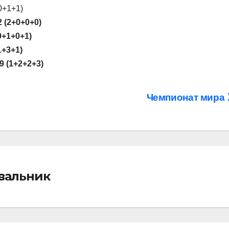
0+1+1)
 (2+0+0+0)
0+1+0+1)
1+3+1)
9 (1+2+2+3)
Чемпионат мира
івальник