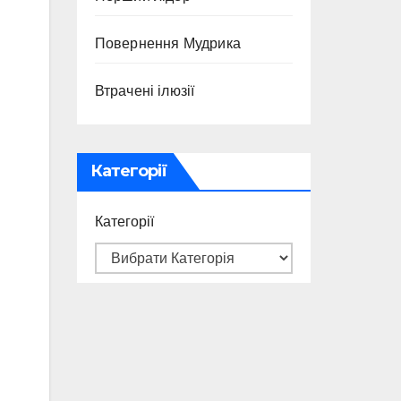
Повернення Мудрика
Втрачені ілюзії
Категорії
Категорії