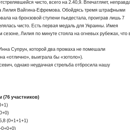
стрелявшейся чисто, всего на 2.40,9. Впечатляет, неправд
ла Лилия Вайгина-Ефремова. Обойдясь тремя штрафными
ала на бронзовой ступени пьедестала, проиграв лишь 7
елялась чисто. Есть первая медаль для Украины. Имея
 сезоне, Лилия по минуте стояла на огневых рубежах, что 
 Инна Супрун, которой два промаха не помешали
на «отлично», выиграла бы «зотоло»).
евич, однако неудачная стрельба отбросила нашу
 (76 участников)
0+1)
0+0)
5,8 (0+1+1+1)
+0+0+0)